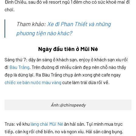
Đình Chiểu, sau đó về resort ngủ 1 đêm cho có sức khoẻ mai đi
chơi.
Tham khảo:
Xe đi Phan Thiết và những
phương tiện nào khác?
Ngày đầu tiên ở Mũi Né
Sáng thứ 7: dậy ăn sáng ở khách sạn, enjoy ở khách sạn xíu rồi
đi
Bàu Trắng
. Trên đường đi nhiều cảnh đẹp nên chỗ nào thấy
đẹp là dừng lại. Ra Bàu Trắng chụp ảnh xong ghé cafe ngay
chiếc xe bán nước màu vàng
cute làm trái dừa rồi về.
Ảnh:@chinspeedy
Trưa: về khu
làng chài Mũi Né
ăn hải sản. Tụi mình mua trực
tiếp, cân kg rồi chế biến, no và ngon xỉu. Hải sản căng bụng.