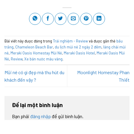
Bài viết này được đăng trong
Trải nghiệm - Review
và được gắn thẻ
bầu
trắng
,
Chameleon Beach Bar
,
du lịch mũi né 2 ngày 2 đêm
,
làng chài mũi
né
,
Meraki Oasis Homestay Mũi Né
,
Meraki Oasis Hotel
,
Meraki Oasis Mũi
Né
,
Review
,
Xe bán nước màu vàng
.
Mũi né có gì đẹp mà thu hút du
Moonlight Homestay Phan
khách đến vậy ?
Thiết
Để lại một bình luận
Bạn phải
đăng nhập
để gửi bình luận.