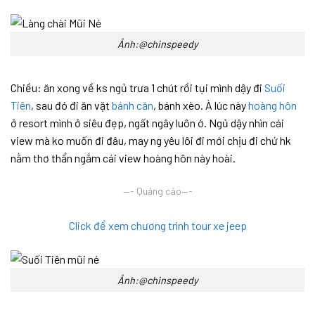
Ảnh:@chinspeedy
Chiều: ăn xong về ks ngủ trưa 1 chút rồi tụi mình dậy đi
Suối
Tiên
, sau đó đi ăn vặt
bánh căn
, bánh xèo. À lúc này
hoàng hôn
ở resort mình ở siêu đẹp, ngất ngây luôn ớ. Ngủ dậy nhìn cái
view mà ko muốn đi đâu, may ng yêu lôi đi mới chịu đi chứ hk
nằm thơ thẩn ngắm cái view hoàng hôn này hoài.
—- Quảng cáo—-
Click để xem chương trình tour xe jeep
Ảnh:@chinspeedy