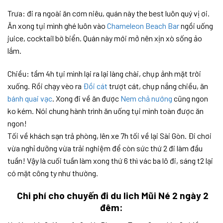
Trưa: đi ra ngoài ăn cơm niêu, quán này the best luôn quý vị ơi.
Ăn xong tụi mình ghé luôn vào
Chameleon Beach Bar
ngồi uống
juice, cocktail bờ biển. Quán này mới mở nên xịn xò sống ảo
lắm.
Chiều: tầm 4h tụi mình lại ra lại làng chài, chụp ảnh mặt trời
xuống. Rồi chạy vèo ra
Đồi cát
trượt cát, chụp nắng chiều, ăn
bánh quai vạc
. Xong đi về ăn được
Nem chả nướng
cũng ngon
ko kém. Nói chung hành trình ăn uống tụi mình toàn được ăn
ngon!
Tối về khách sạn trả phòng, lên xe 7h tối về lại Sài Gòn. Đi chơi
vừa nghỉ dưỡng vừa trải nghiệm để còn sức thứ 2 đi làm đầu
tuần! Vậy là cuối tuần làm xong thứ 6 thì vác ba lô đi, sáng t2 lại
có mặt công ty như thường.
Chi phí cho chuyến đi du lich Mũi Né 2 ngày 2
đêm: