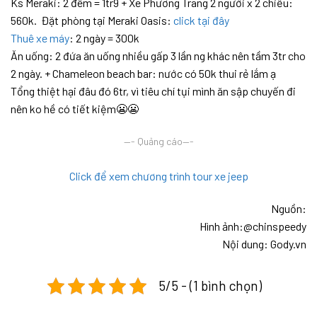
Ks Meraki: 2 đêm = 1tr9 + Xe Phương Trang 2 người x 2 chiều:
560k. Đặt phòng tại Meraki Oasis:
click tại đây
Thuê xe máy
: 2 ngày = 300k
Ăn uống: 2 đứa ăn uống nhiều gấp 3 lần ng khác nên tầm 3tr cho
2 ngày. + Chameleon beach bar: nước có 50k thui rẻ lắm ạ
Tổng thiệt hại đâu đó 6tr, vì tiêu chí tụi mình ăn sập chuyến đi
nên ko hề có tiết kiệm😬😬
—- Quảng cáo—-
Click để xem chương trình tour xe jeep
Nguồn:
Hình ảnh:@chinspeedy
Nội dung: Gody.vn
5/5 - (1 bình chọn)