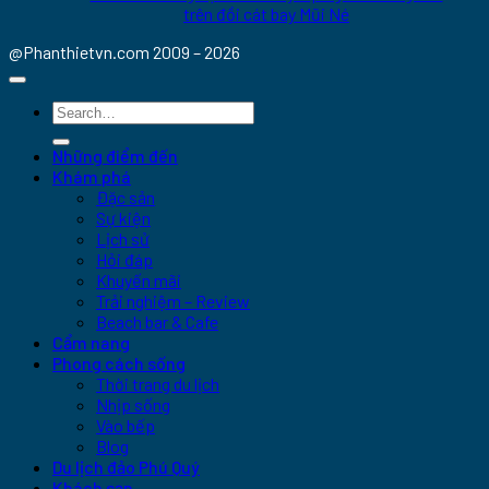
trên đồi cát bay Mũi Né
@Phanthietvn.com 2009 – 2026
Những điểm đến
Khám phá
Đặc sản
Sự kiện
Lịch sử
Hỏi đáp
Khuyến mãi
Trải nghiệm – Review
Beach bar & Cafe
Cẩm nang
Phong cách sống
Thời trang du lịch
Nhịp sống
Vào bếp
Blog
Du lịch đảo Phú Quý
Khách sạn