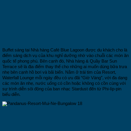
Buffet sáng tại Nhà hàng Café Blue Lagoon được du khách cho là
điểm sáng dịch vụ của khu nghỉ dưỡng nhờ vào chuỗi các món ăn
quốc tế phong phú. Bên cạnh đó, Nhà hàng & Quầy Bar Sun
Terrace sẽ là địa điểm thay thế cho những ai muốn dùng bữa trưa
nhẹ bên cạnh hồ bơi và bãi biển. Nằm ở trái tim của Resort,
Waterfall Lounge mỗi ngày đều có ưu đãi “Giờ Vàng”, với đa dạng
các món ăn nhẹ, nước uống có cồn hoặc không có cồn cùng với
sự trình diễn sôi động của ban nhạc Stardust đến từ Phi-líp-pin
biểu diễn.