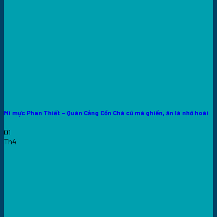
Mì mực Phan Thiết – Quán Cảng Cồn Chà cũ mà ghiền, ăn là nhớ hoài
01
Th4