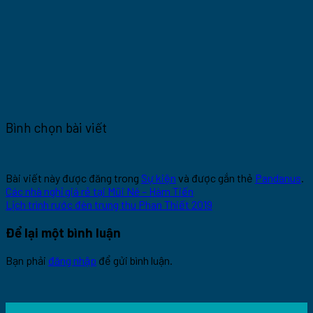
Bình chọn bài viết
Bài viết này được đăng trong
Sự kiện
và được gắn thẻ
Pandanus
.
Các nhà nghỉ giá rẻ tại Mũi Né – Hàm Tiến
Lịch trình rước đèn trung thu Phan Thiết 2019
Để lại một bình luận
Bạn phải
đăng nhập
để gửi bình luận.