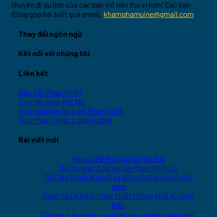
chuyến đi du lịch của các bạn trở nên thú vị hơn! Các bạn
đống góp bài biết qua email:
khamphamuine@gmail.com
Thay đổi ngôn ngữ
Kết nối với chúng tôi
Liên kết
Đặc Sản Phan Thiết
Tour Xe Jeep Mũi Né
Kinh Nghiệm Du Lịch Phan Thiết
Tour Phan Thiết 2 ngày 1 đêm
Bài viết mới
Hãy cứ để Phú Quý là Phú Quý
Gỏi ốc giác ở Ga xe lửa Phan Thiết cũ
Thổ Nhĩ Kỳ áp dụng Visa điện tử cho người việt
nam
Cách nấu bún bò Phan Thiết không phải ai cũng
biết
Review trải nghiệm tour xe jeep ngắm hoàng hôn