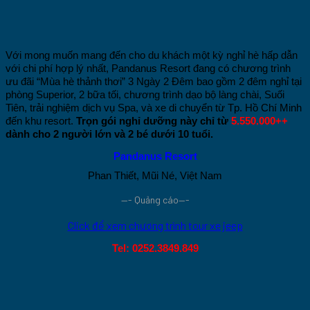
Với mong muốn mang đến cho du khách một kỳ nghỉ hè hấp dẫn
với chi phí hợp lý nhất, Pandanus Resort đang có chương trình
ưu đãi “Mùa hè thảnh thơi” 3 Ngày 2 Đêm bao gồm 2 đêm nghỉ tại
phòng Superior, 2 bữa tối, chương trình dạo bộ làng chài, Suối
Tiên, trải nghiệm dịch vụ Spa, và xe di chuyển từ Tp. Hồ Chí Minh
đến khu resort.
Trọn gói nghỉ dưỡng này chỉ từ
5.550.000++
dành cho 2 người lớn và 2 bé dưới 10 tuổi.
Pandanus Resort
Phan Thiết, Mũi Né, Việt Nam
—- Quảng cáo—-
Click để xem chương trình tour xe jeep
Tel: 0252.3849.849