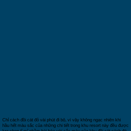
Chỉ cách đồi cát đỏ vài phút đi bộ, vì vậy không ngạc nhiên khi
hầu hết màu sắc của những chi tiết trong khu resort này đều được
lựa chọn tỉ mỉ nhằm hài hòa với sắc màu của khu đồi cát cách đó