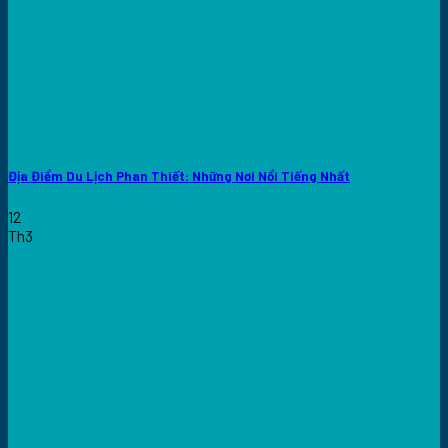
Địa Điểm Du Lịch Phan Thiết: Những Nơi Nổi Tiếng Nhất
12
Th3