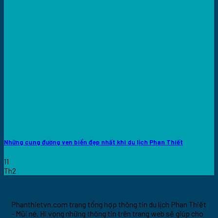
Những cung đường ven biển đẹp nhất khi du lịch Phan Thiết
11
Th2
Phanthietvn.com trang tổng hợp thông tin du lịch Phan Thiết
- Mũi né. Hi vọng những thông tin trên trang web sẽ giúp cho