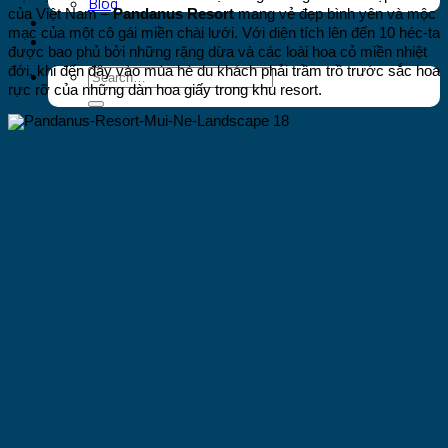
Blog
của Việt Nam –
Pandanus Resort
mang vẻ đẹp bình yên và mộc
Du lịch đảo Phú Quý
mạc của một cô gái miền chài lưới. Với diện tích lên đến 10 héc-ta
Khách sạn
được bao phủ bởi những rặng dừa và các loài hoa cỏ miền nhiệt
đới, khi đến đây vào mùa hè du khách phải trầm trồ trước sắc hoa
rực rỡ của những dàn hoa giấy trong khu resort.