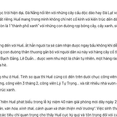
c trời hiện đại, Đà Nẵng nổi lên với những cây cầu độc đáo hay Đà Lạt v
ất riêng. Huế mang trong mình không chỉ nét cổ kính với kiến trúc đền đà
còn là 1 “thành phố xanh” với những con đường rợp bóng cây, cây xanh, 
g đến với Huế, ắt hẳn người ta sẽ cảm nhận được ngay bầu không khí dễ
ng con đường thân thương gắn bó với người dân xứ này với hàng cây cổ 
, Bạch Đằng, Lê Duẩn… được xem như một lá chắn tự nhiên, một hàng rà
a hè.
g như ở Huế. Tính sơ qua thì Huế cũng có đến trên dưới chục công viê
ng, công viên 3 tháng 2, công viên Lý Tự Trọng… và rất nhiều nhà vườn
trúc xanh.
iên Huế phát biểu trong lễ kỷ niệm 40 năm giải phóng mới đây ngày 26
sản, văn hóa, sinh thái, cảnh quan và thân thiện môi trường”
. Việc sinh th
 các tiêu chí quan trọng cho thấy Huế cực kỳ quý và tôn trọng đối với 