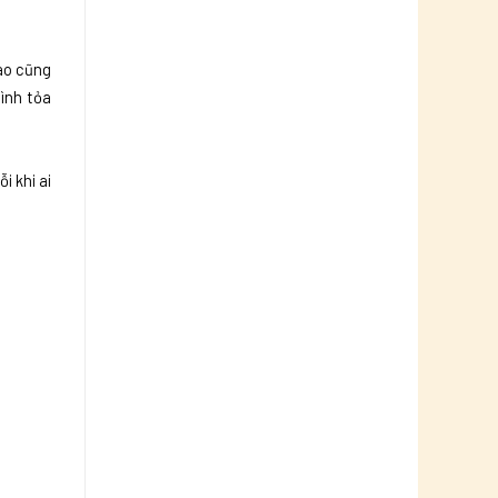
nào cũng
mình tỏa
i khi ai