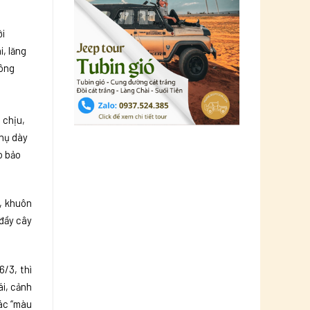
ới
i, lăng
sông
 chịu,
thụ dày
o bảo
n, khuôn
 đầy cây
/3, thì
ái, cảnh
các “màu