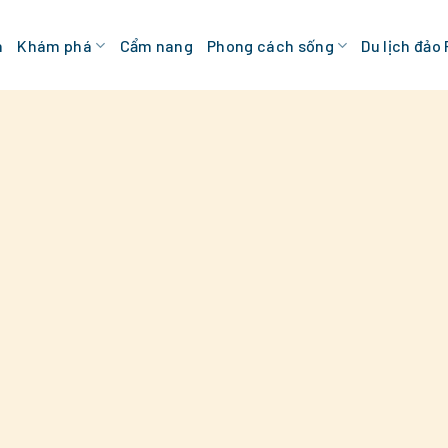
n
Khám phá
Cẩm nang
Phong cách sống
Du lịch đảo