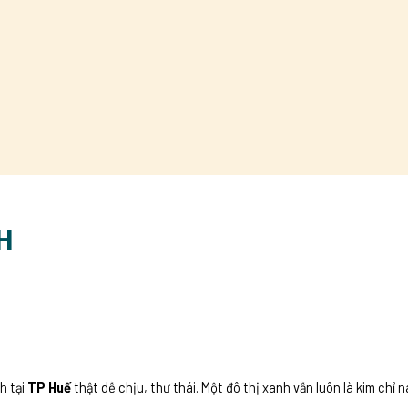
H
h tại
TP Huế
thật dễ chịu, thư thái. Một đô thị xanh vẫn luôn là kim chỉ 