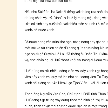
bước hiện đại hóa của đất cố đô.
Nếu như Sài Gòn, Hà Nội nổi tiếng với những tòa nhà chọ
những cảnh vật rất “tình” thì Huế lại mang một dáng vẻ r
tẩm cổ kính hay cuốn hút với nhiều món ăn tinh tế, mà 
xanh, hồ nước xanh.
Cả nước đang vào mùa khô hạn, nắng nóng gay gắt nhưn
mát mẻ và rất thiên nhiên dù đang giữa trưa nắng. Nhữ
đặc như Ngô Quyền, Lê Lợi, 23 tháng 8, Đoàn Thị Điểm
vệ, che chắn người Huế thoát khỏi cái nắng oi ả của mù
Huế cũng có rất nhiều công viên với cây xanh rợp bón
viên cây xanh với quy mô lớn nhỏ như công viên Tứ Tượ
xanh nổi tiếng như An Hiên, Lạc Tịnh Viên… với lối kiến 
Theo ông Nguyễn Văn Cao, Chủ tịch UBND tỉnh Thừa Th
Huế đang tập trung xây dựng theo mô hình đô thị
“di 
quan, thân thiện môi trường được đặt lên là một trong