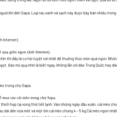
người khi đến Sapa. Loại rau xanh và sạch này được bày bán nhiều trong
 quạ giòn ngon (ảnh Internet).
ín thì đây là cơ hội tuyệt vời nhất để thưởng thức món quà ngon. Những
ngọt. Đào mỏ quạ nhìn là biết ngay, không lẫn với đào Trung Quốc hay đ
ể mua rau cải mèo trong chợ Sapa.
ng thích hợp tại vùng thời tiết lạnh. Vào những ngày đầu xuân, cải mèo ch
rau dài đến nửa mét và một ôm cải mèo chừng 4 – 5 kg.Cải mèo ngon nhất 