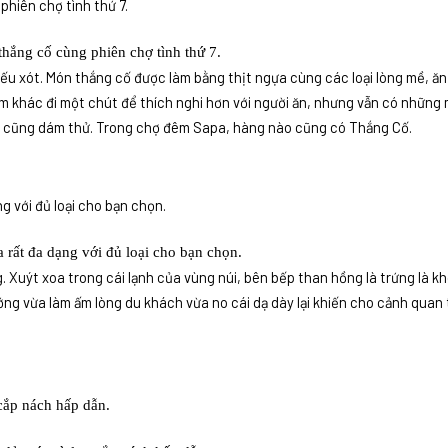
hắng cố cùng phiên chợ tình thứ 7.
ếu xót. Món thắng cố được làm bằng thịt ngựa cùng các loại lòng mề, ă
àm khác đi một chút để thích nghi hơn với người ăn, nhưng vẫn có những 
o cũng dám thử. Trong chợ đêm Sapa, hàng nào cũng có Thắng Cố.
rất đa dạng với đủ loại cho bạn chọn.
Xuýt xoa trong cái lạnh của vùng núi, bên bếp than hồng là trứng là kh
ướng vừa làm ấm lòng du khách vừa no cái dạ dày lại khiến cho cảnh quan