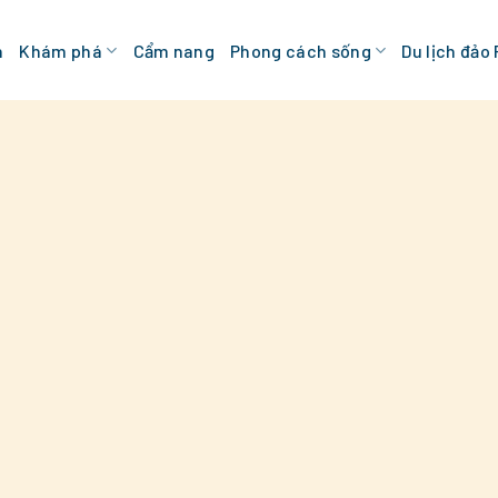
n
Khám phá
Cẩm nang
Phong cách sống
Du lịch đảo