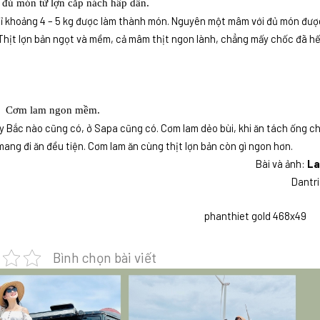
đủ món từ lợn cắp nách hấp dẫn.
chỉ khoảng 4 – 5 kg được làm thành món. Nguyên một mâm với đủ món đượ
n… Thịt lợn bản ngọt và mềm, cả mâm thịt ngon lành, chẳng mấy chốc đã hế
Cơm lam ngon mềm.
y Bắc nào cũng có, ở Sapa cũng có. Cơm lam dẻo bùi, khi ăn tách ống c
ng đi ăn đều tiện. Cơm lam ăn cùng thịt lợn bản còn gì ngon hơn.
Bài và ảnh:
La
Dantri
Bình chọn bài viết