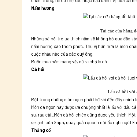
chấm trứng, rồi có thể xào hoặc nấu canh. Vị của cải mè
Nấm hương
Tại các cửa hàng 
Những bà nội trợ ưa thích nấm sẽ không bỏ qua đặc sả
nấm hương xào thơm phức. Thú vị hơn nữa là món châ
cuộc nhậu nào của các quý ông.
Muốn mua nấm mang về, cứ ra chợ là có.
Cá hồi
Lẩu cá hồi với c
Một trong những món ngon phải thử khi đến đây chính là 
Món cá ngon này được ưa chuộng nhất là lẩu với đầu cá 
su, rau cải…Món cá hồi chiên cũng được yêu thích. Một 
se lạnh của Sapa, quay quần quanh nồi lẩu nghi ngút khó
Thắng cố