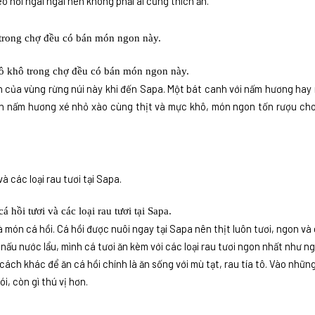
o hơi ngai ngái nên không phải ai cũng thích ăn.
đồ khô trong chợ đều có bán món ngon này.
n của vùng rừng núi này khi đến Sapa. Một bát canh với nấm hương hay
n nấm hương xé nhỏ xào cùng thịt và mực khô, món ngon tốn rượu cho
á hồi tươi và các loại rau tươi tại Sapa.
món cá hồi. Cá hồi được nuôi ngay tại Sapa nên thịt luôn tươi, ngon và g
nấu nước lẩu, mình cá tươi ăn kèm với các loại rau tươi ngon nhất như n
cách khác để ăn cá hồi chính là ăn sống với mù tạt, rau tía tô. Vào nhữ
i, còn gì thú vị hơn.