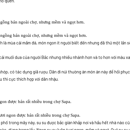
hó quên.
i ngồng bán ngoài chợ, nhưng mềm và ngọt hơn.
h là mùa cải mầm đá, món ngon ít người biết đến nhưng đã thử một lần s
 cải muối dưa của người Bắc nhưng nhiều nhánh hơn và to hơn với màu x
 khớp, có tác dụng giã rượu. Dân đi núi thường ăn món ăn này để hồi phụ
âu thì cực thích hợp với dân nhậu.
ơi ngon được bán rất nhiều trong chợ Sapa.
h phố trong mây này, su su được bắc giàn khắp nơi và hầu hết nhà nào c
xào, dùng trong lẩu. Ngọn su su luôn tươi ngon, mềm và ngọt. Quả su su