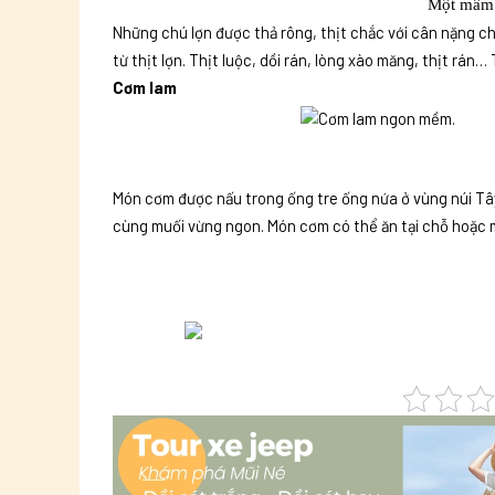
Một mâm 
Những chú lợn được thả rông, thịt chắc với cân nặng 
từ thịt lợn. Thịt luộc, dồi rán, lòng xào măng, thịt rá
Cơm lam
Món cơm được nấu trong ống tre ống nứa ở vùng núi Tâ
cùng muối vừng ngon. Món cơm có thể ăn tại chỗ hoặc ma