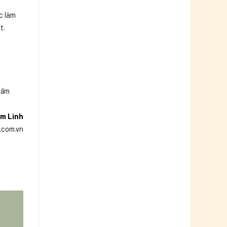
c làm
t.
hấm
m Linh
.com.vn