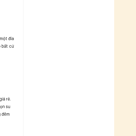
 một đĩa
 bất cứ
iá rẻ.
gọn su
ng đêm