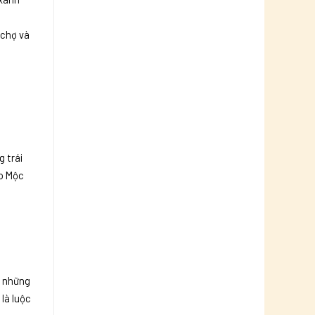
 chợ và
 trái
ào Mộc
o những
là luộc