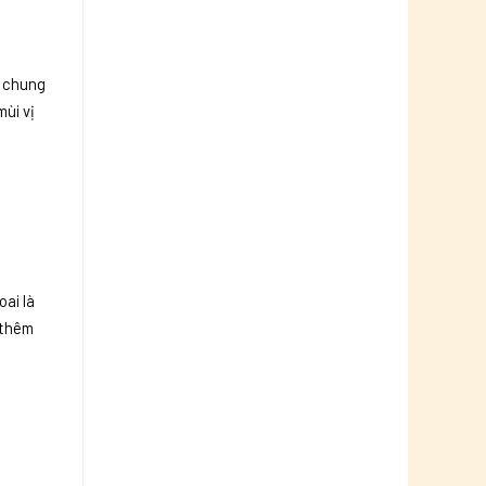
n chung
mùi vị
oai là
 thêm