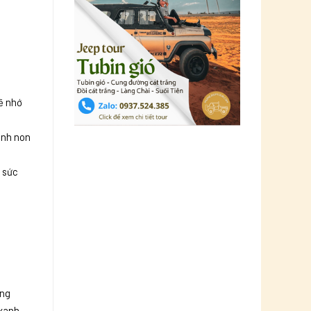
ẽ nhớ
anh non
c sức
ũng
 xanh