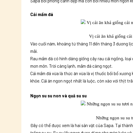
Sapa bởi phong cảnh đẹp mà còn bởi nhiều món ngon k
Cải mầm đá
Vị cải ăn khá giống cả
Vào cuối năm, khoảng từ tháng 11 đến tháng 3 dương lịc
mãi.
Rau mầm đá có hình dáng giống cây rau cải ngồng, loại
mơn mởn. Trời càng lạnh, mầm đá càng ngọt.
Cải mầm đá vừa là thức ăn vừa là vị thuốc bồi bổ xương
khỏe. Cải ăn ngon ngọt nhất là luộc, còn xào với thịt tr
Ngọn su su non và quả su su
Những ngọn su su tư
Đây có thể được xem là hai sản vật của Sapa. Tại thàn
trồng su su. Su su lấy ngọn được dùng cho món luộc và 