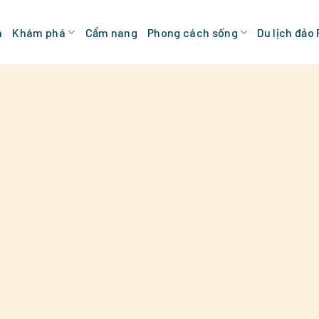
n
Khám phá
Cẩm nang
Phong cách sống
Du lịch đảo