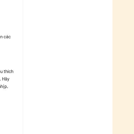
ến các
êu thích
. Hãy
nhịp,