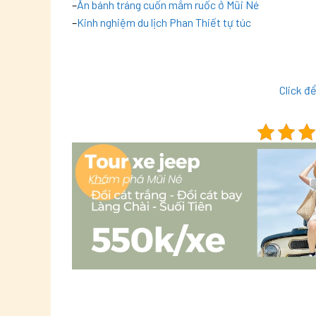
–
Ăn bánh tráng cuốn mắm ruốc ở Mũi Né
–
Kinh nghiệm du lịch Phan Thiết tự túc
Click đ