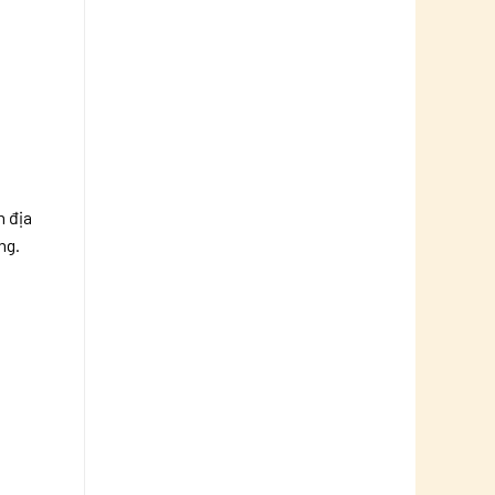
n địa
ng.