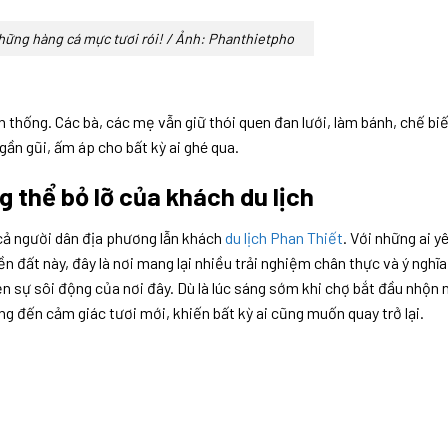
những hàng cá mực tươi rói! / Ảnh: Phanthietpho
 thống. Các bà, các mẹ vẫn giữ thói quen đan lưới, làm bánh, chế bi
ần gũi, ấm áp cho bất kỳ ai ghé qua.
 thể bỏ lỡ của khách du lịch
cả người dân địa phương lẫn khách
du lịch Phan Thiết
. Với những ai y
đất này, đây là nơi mang lại nhiều trải nghiệm chân thực và ý nghĩa
 sự sôi động của nơi đây. Dù là lúc sáng sớm khi chợ bắt đầu nhộn 
ng đến cảm giác tươi mới, khiến bất kỳ ai cũng muốn quay trở lại.