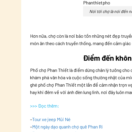
Nói tới chợ là nói đến 
Hơn nữa, chợ còn là nơi bảo tồn những nét đẹp truyền
món ăn theo cách truyền thống, mang đến cảm giác g
Điểm đến không
Phố chợ Phan Thiết là điểm dừng chân lý tưởng cho 
khám phá văn hóa và cuộc sống thường nhật của miền 
ghé phố chợ Phan Thiết một lần để cảm nhận trọn vẹn
hay khi đêm về với ánh đèn lung linh, nơi đây luôn ma
>>> Đọc thêm:
–
Tour xe jeep Mũi Né
–
Một ngày dạo quanh chợ quê Phan Rí