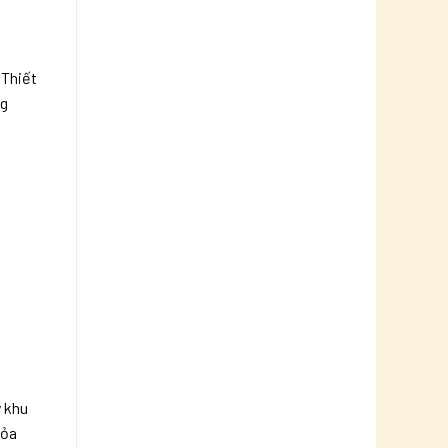
 Thiết
ng
y khu
hỏa