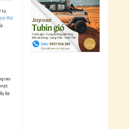
i tụ
lịch Mũi
y.
ng rao
n một
đầy ắp