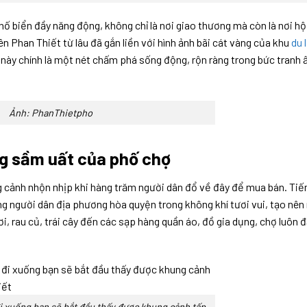
ố biển đầy năng động, không chỉ là nơi giao thương mà còn là nơi hộ
n Phan Thiết từ lâu đã gắn liền với hình ảnh bãi cát vàng của khu
du 
này chính là một nét chấm phá sống động, rộn ràng trong bức tranh ấ
Ảnh: PhanThietpho
g sầm uất của phố chợ
g cảnh nhộn nhịp khi hàng trăm người dân đổ về đây để mua bán. Tiế
ng người dân địa phương hòa quyện trong không khí tươi vui, tạo nê
, rau củ, trái cây đến các sạp hàng quần áo, đồ gia dụng, chợ luôn 
 xuống bạn sẽ bắt đầu thấy được khung cảnh tấp