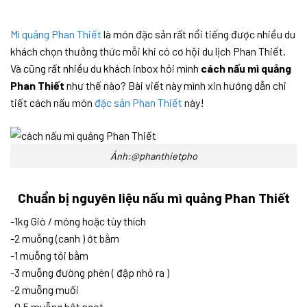
Mì quảng Phan Thiết
là món đặc sản rất nổi tiếng được nhiều du
khách chọn thưởng thức mỗi khi có cơ hội du lịch Phan Thiết.
Và cũng rất nhiều du khách inbox hỏi mình
cách nấu mì quảng
Phan Thiết
như thế nào? Bài viết này mình xin hướng dẫn chi
tiết cách nấu món
đặc sản Phan Thiết
này!
Ảnh:@phanthietpho
Chuẩn bị nguyên liệu nấu mì quảng Phan Thiết
-1kg Giò / móng hoặc tùy thích
-2 muỗng (canh ) ớt bằm
-1 muỗng tỏi bằm
-3 muỗng đường phèn ( đập nhỏ ra )
-2 muỗng muối
-0.5 muỗng bột ngọt