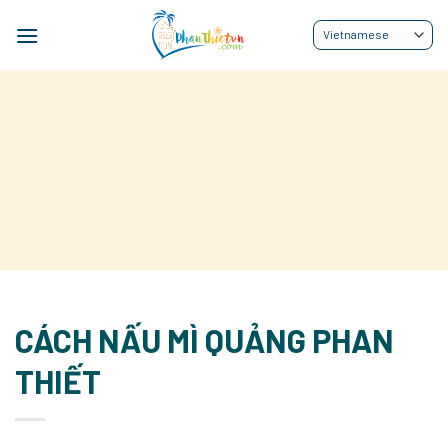
Bỏ
qua
nội
dung
CÁCH NẤU MÌ QUẢNG PHAN
THIẾT