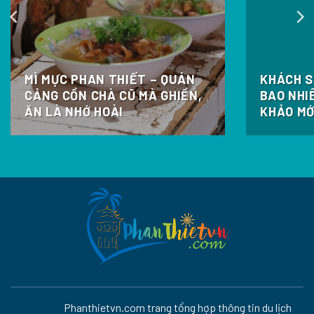
MÌ MỰC PHAN THIẾT – QUÁN
KHÁCH S
CẢNG CỒN CHÀ CŨ MÀ GHIỀN,
BAO NHI
ĂN LÀ NHỚ HOÀI
KHẢO MỚ
Phanthietvn.com trang tổng hợp thông tin du lịch