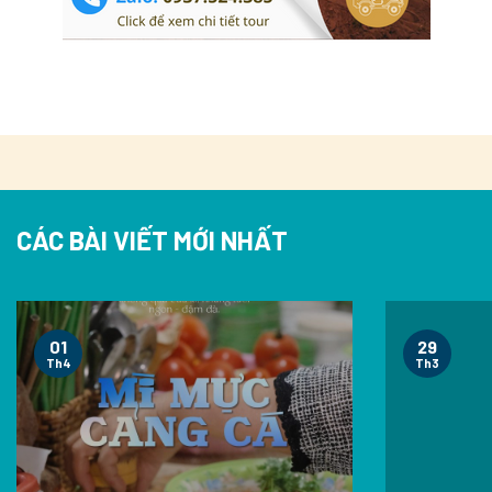
CÁC BÀI VIẾT MỚI NHẤT
01
29
Th4
Th3