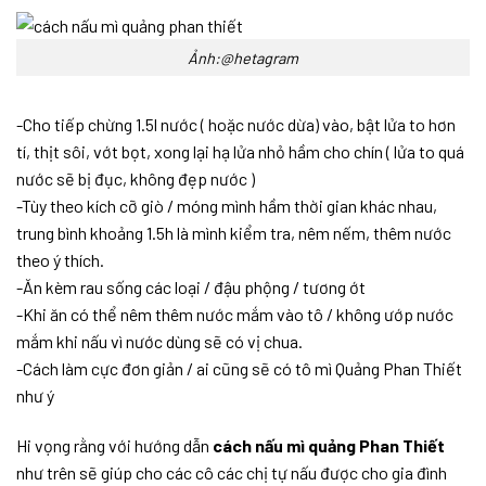
Ảnh:@hetagram
-Cho tiếp chừng 1.5l nước ( hoặc nước dừa) vào, bật lửa to hơn
tí, thịt sôi, vớt bọt, xong lại hạ lửa nhỏ hầm cho chín ( lửa to quá
nước sẽ bị đục, không đẹp nước )
-Tùy theo kích cỡ giò / móng mình hầm thời gian khác nhau,
trung bình khoảng 1.5h là mình kiểm tra, nêm nếm, thêm nước
theo ý thích.
-Ăn kèm rau sống các loại / đậu phộng / tương ớt
-Khi ăn có thể nêm thêm nước mắm vào tô / không ướp nước
mắm khi nấu vì nước dùng sẽ có vị chua.
-Cách làm cực đơn giản / ai cũng sẽ có tô mì Quảng Phan Thiết
như ý
Hi vọng rằng với hướng dẫn
cách nấu mì quảng Phan Thiết
như trên sẽ giúp cho các cô các chị tự nấu được cho gia đình