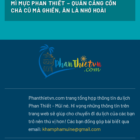
MÌ MỰC PHAN THIẾT – QUÁN CẢNG CỒN
CHÀ CŨ MÀ GHIỀN, ĂN LÀ NHỚ HOÀI
Phanthietvn.com trang tổng hợp thông tin du lịch
Phan Thiết - Mũi né. Hi vọng những thông tin trên
trang web sẽ giúp cho chuyến đi du lịch của các bạn
trở nên thú vị hơn! Các bạn đống góp bài biết qua
email:
khamphamuine@gmail.com