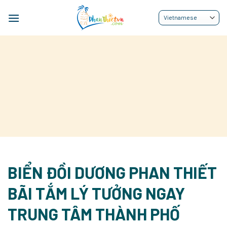
Bỏ
qua
nội
dung
BIỂN ĐỒI DƯƠNG PHAN THIẾT
BÃI TẮM LÝ TƯỞNG NGAY
TRUNG TÂM THÀNH PHỐ