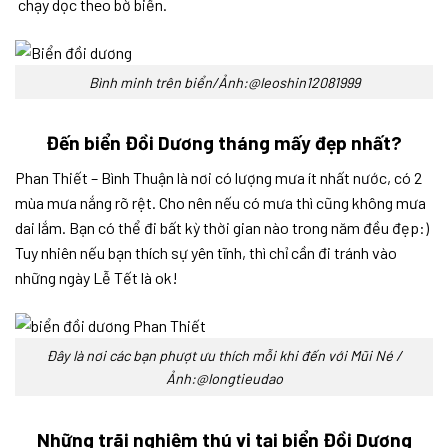
chạy dọc theo bờ biển.
Bình minh trên biển/Ảnh:@leoshin12081999
Đến biển Đồi Dương tháng mấy đẹp nhất?
Phan Thiết – Bình Thuận là nơi có lượng mưa ít nhất nước, có 2
mùa mưa nắng rõ rệt. Cho nên nếu có mưa thì cũng không mưa
dai lắm. Bạn có thể đi bất kỳ thời gian nào trong năm đều đẹp:)
Tuy nhiên nếu bạn thích sự yên tĩnh, thì chỉ cần đi tránh vào
những ngày Lễ Tết là ok!
Đây là nơi các bạn phượt ưu thích mỗi khi đến với Mũi Né /
Ảnh:@longtieudao
Những trãi nghiệm thú vị tại biển Đồi Dương