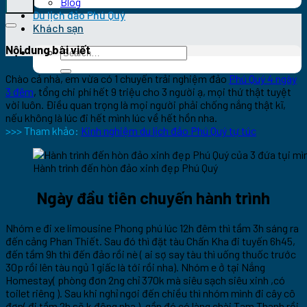
Blog
Du lịch đảo Phú Quý
Khách sạn
Nội dung bài viết
Chào cả nhà, em vừa có 1 chuyến trải nghiệm đảo
Phú Quý 4 ngày
3 đêm
, tổng chi phí hết 9 triệu cho 3 người ạ, mọi thứ thật tuyệt
vời luôn. Điều quan trọng là mọi người phải chống nắng thật kĩ,
nếu không là lúc đi hết mình lúc về hết hồn nha.
>>> Tham khảo:
Kinh nghiệm du lịch đảo Phú Quý tự túc
Hành trình đến hòn đảo xinh đẹp Phú Quý
Ngày đầu tiên chuyến hành trình
Nhóm e đi xe limousine Phong phú lúc 12h đêm thì tầm 3h sáng ra
đến cảng Phan Thiết. Sau đó thì đặt tàu Chấn Kha đi tuyến 6h45,
đến tầm 9h thì đến đảo rồi nè ( ai sợ say tàu thì uống thuốc trước
30p rồi lên tàu ngủ 1 giấc là tới rồi nha). Nhóm e ở tại Nắng
Homestay( phòng đơn 2ng chỉ 370k mà siêu sạch siêu xinh ,có
toilet riêng ). Sau khi nghỉ ngơi đến chiều thì nhóm mình đi cây cô
đơn( đi tầm 2h sẽ k đông nha ), gần đó có làng chài Tam Thanh rồi