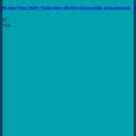
Mì mực Phan Thiết – Quán Cảng Cồn Chà cũ mà ghiền, ăn là nhớ hoài
01
Th4