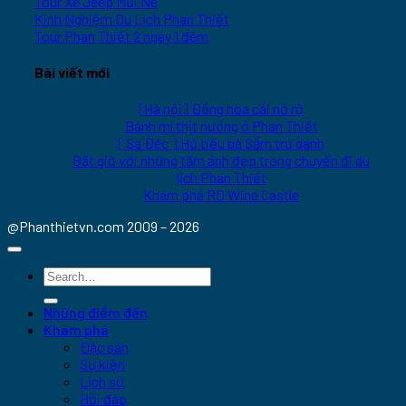
Tour Xe Jeep Mũi Né
Kinh Nghiệm Du Lịch Phan Thiết
Tour Phan Thiết 2 ngày 1 đêm
Bài viết mới
[Hà nội] Đồng hoa cải nở rộ
Bánh mì thịt nướng ở Phan Thiết
[ Sa Đéc ] Hủ tiếu bà Sẩm trứ danh
Bất giờ với những tấm ảnh đẹp trong chuyến đi du
lịch Phan Thiết
Khám phá RD Wine Castle
@Phanthietvn.com 2009 – 2026
Những điểm đến
Khám phá
Đặc sản
Sự kiện
Lịch sử
Hỏi đáp