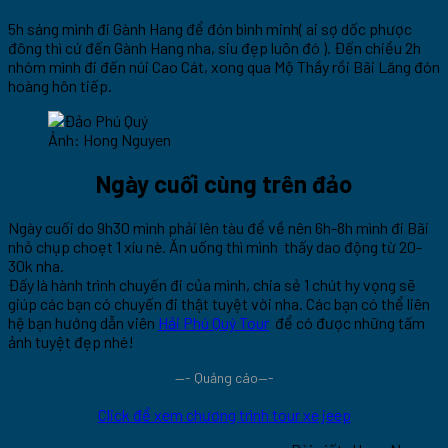
5h sáng mình đi Gành Hang để đón bình minh( ai sợ dốc phược
đông thì cứ đến Gành Hang nha, siu đẹp luôn đó ). Đến chiều 2h
nhóm mình đi đến núi Cao Cát, xong qua Mộ Thầy rồi Bãi Lăng đón
hoàng hôn tiếp.
Ảnh: Hong Nguyen
Ngày cuối cùng trên đảo
Ngày cuối do 9h30 mình phải lên tàu để về nên 6h-8h mình đi Bãi
nhỏ chụp choẹt 1 xíu nè. Ăn uống thì mình thấy dao động từ 20-
30k nha.
Đấy là hành trình chuyến đi của mình, chia sẻ 1 chút hy vọng sẽ
giúp các bạn có chuyến đi thật tuyệt vời nha. Các bạn có thể liên
hệ bạn hướng dẫn viên
Hải Phú Quý Tour
để có được những tấm
ảnh tuyệt đẹp nhé!
—- Quảng cáo—-
Click để xem chương trình tour xe jeep