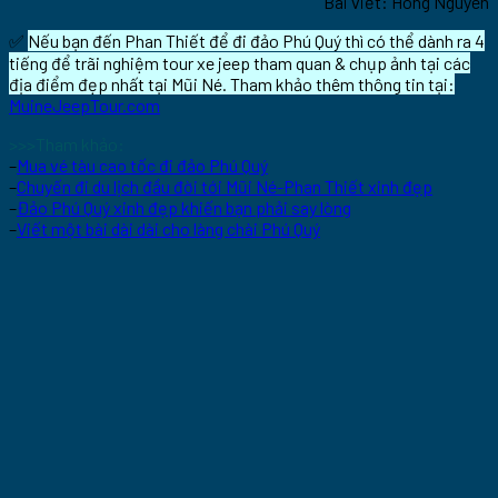
Bài viết: Hong Nguyen
✅
Nếu bạn đến Phan Thiết để đi đảo Phú Quý thì có thể dành ra 4
tiếng để trãi nghiệm tour xe jeep tham quan & chụp ảnh tại các
địa điểm đẹp nhất tại Mũi Né. Tham khảo thêm thông tin tại:
MuineJeepTour.com
>>>Tham khảo:
–
Mua vé tàu cao tốc đi đảo Phú Quý
–
Chuyến đi du lịch đầu đời tới Mũi Né-Phan Thiết xinh đẹp
–
Đảo Phú Quý xinh đẹp khiến bạn phải say lòng
–
Viết một bài dài dài cho làng chài Phú Quý