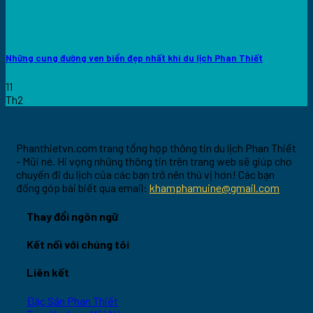
Những cung đường ven biển đẹp nhất khi du lịch Phan Thiết
11
Th2
Phanthietvn.com trang tổng hợp thông tin du lịch Phan Thiết
- Mũi né. Hi vọng những thông tin trên trang web sẽ giúp cho
chuyến đi du lịch của các bạn trở nên thú vị hơn! Các bạn
đống góp bài biết qua email:
khamphamuine@gmail.com
Thay đổi ngôn ngữ
Kết nối với chúng tôi
Liên kết
Đặc Sản Phan Thiết