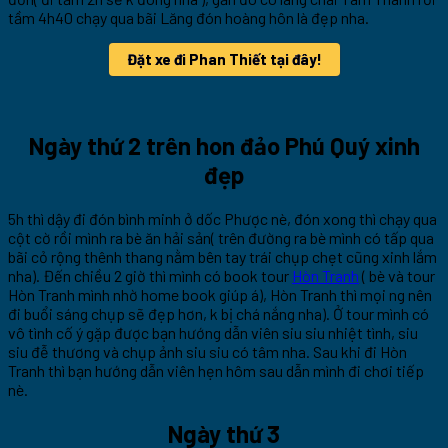
tầm 4h40 chạy qua bãi Lăng đón hoàng hôn là đẹp nha.
Đặt xe đi Phan Thiết tại đây!
Ngày thứ 2 trên hon đảo Phú Quý xinh
đẹp
5h thì dậy đi đón bình minh ở dốc Phược nè, đón xong thì chạy qua
cột cờ rồi mình ra bè ăn hải sản( trên đường ra bè mình có tấp qua
bãi cỏ rộng thênh thang nằm bên tay trái chụp chẹt cũng xinh lắm
nha). Đến chiều 2 giờ thì mình có book tour
Hòn Tranh
( bè và tour
Hòn Tranh mình nhờ home book giúp á), Hòn Tranh thì mọi ng nên
đi buổi sáng chụp sẽ đẹp hơn, k bị chá nắng nha). Ở tour mình có
vô tình cố ý gặp được bạn hướng dẫn viên siu siu nhiệt tình, siu
siu đễ thương và chụp ảnh siu siu có tâm nha. Sau khi đi Hòn
Tranh thì bạn hướng dẫn viên hẹn hôm sau dẫn mình đi chơi tiếp
nè.
Ngày thứ 3