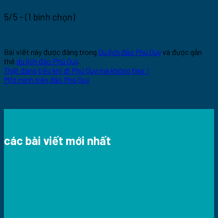
5/5 - (1 bình chọn)
Bài viết này được đăng trong
Du lịch đảo Phú Quý
và được gắn
thẻ
du lịch đảo Phú Quý
.
Thật đáng tiếc khi đi Phú Quý mà không flex !
Một mình trên đảo Phú Quý
các bài viết mới nhất