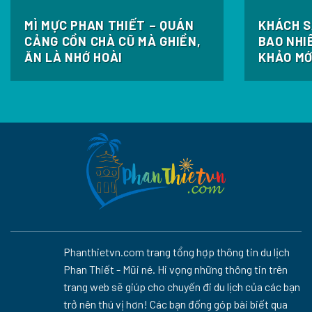
MÌ MỰC PHAN THIẾT – QUÁN
KHÁCH S
CẢNG CỒN CHÀ CŨ MÀ GHIỀN,
BAO NHI
ĂN LÀ NHỚ HOÀI
KHẢO MỚ
Phanthietvn.com trang tổng hợp thông tin du lịch
Phan Thiết - Mũi né. Hi vọng những thông tin trên
trang web sẽ giúp cho chuyến đi du lịch của các bạn
trở nên thú vị hơn! Các bạn đống góp bài biết qua