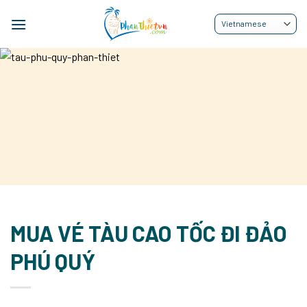
Bỏ
qua
nội
dung
MUA VÉ TÀU CAO TỐC ĐI ĐẢO
PHÚ QUÝ