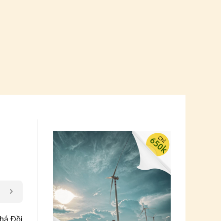
há Đồi