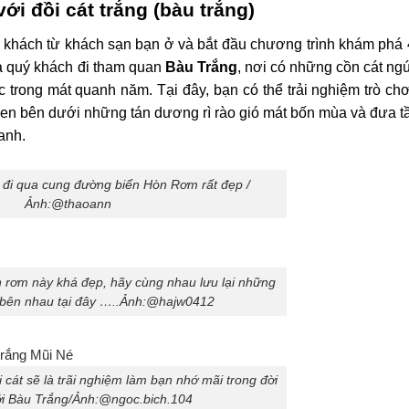
ới đồi cát trắng (bàu trắng)
ý khách từ khách sạn bạn ở và bắt đầu chương trình khám phá
ưa quý khách đi tham quan
Bàu Trắng
, nơi có những cồn cát ng
trong mát quanh năm. Tại đây, bạn có thể trải nghiệm trò chơ
ồ sen bên dưới những tán dương rì rào gió mát bốn mùa và đưa 
anh.
 đi qua cung đường biển Hòn Rơm rất đẹp /
Ảnh:@thaoann
 rơm này khá đẹp, hãy cùng nhau lưu lại những
bên nhau tại đây …..Ảnh:@hajw0412
cát sẽ là trãi nghiệm làm bạn nhớ mãi trong đời
ới Bàu Trắng/Ảnh:@ngoc.bich.104