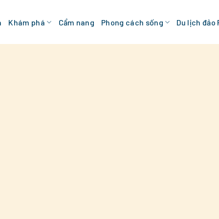
n
Khám phá
Cẩm nang
Phong cách sống
Du lịch đảo