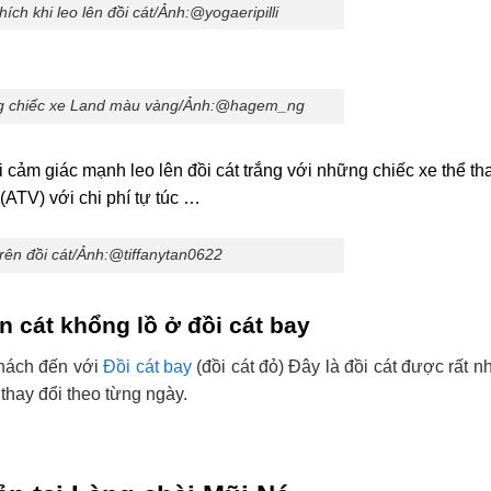
ích khi leo lên đồi cát/Ảnh:@yogaeripilli
g chiếc xe Land màu vàng/Ảnh:@hagem_ng
 cảm giác mạnh leo lên đồi cát trắng với những chiếc xe thể th
 (ATV) với chi phí tự túc …
rên đồi cát/Ảnh:@tiffanytan0622
 cát khổng lồ ở đồi cát bay
 khách đến với
Đồi cát bay
(đồi cát đỏ) Đây là đồi cát được rất n
 thay đổi theo từng ngày.