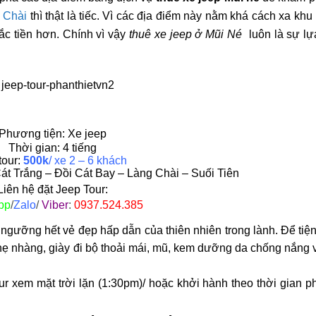
 Chài
thì thật là tiếc. Vì các địa điểm này nằm khá cách xa khu
mắc tiền hơn. Chính vì vậy
thuê xe jeep ở Mũi Né
luôn là sự lự
Phương tiện:
Xe jeep
Thời gian: 4 tiếng
tour:
500k
/ xe 2 – 6 khách
át Trắng – Đồi Cát Bay – Làng Chài – Suối Tiên
Liên hệ đặt Jeep Tour:
pp
/
Zalo
/
Viber
:
0
937.524.385
ngưỡng hết vẻ đẹp hấp dẫn của thiên nhiên trong lành. Để tiện
hẹ nhàng, giày đi bộ thoải mái, mũ, kem dưỡng da chống nắng 
ur xem mặt trời lặn (1:30pm)/ hoặc khởi hành theo thời gian 