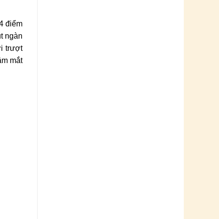
 4 điểm
út ngàn
i trượt
tầm mắt