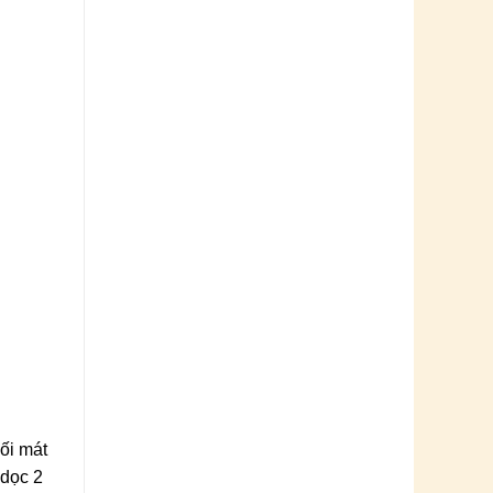
ối mát
 dọc 2