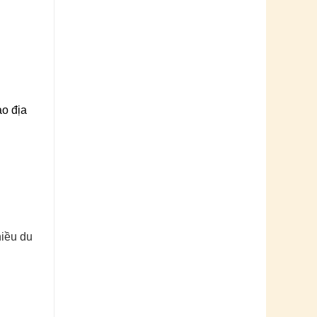
ao địa
hiều du