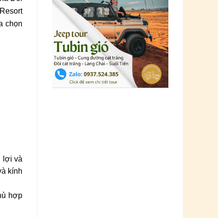
 Resort
a chọn
 lợi và
và kính
phù hợp