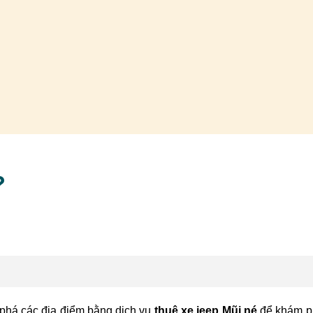
?
phá các địa điểm bằng dịch vụ
thuê xe jeep Mũi né
để khám p