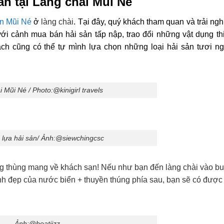
ản tại Làng chài Mũi Né
ản Mũi Né
ở
làng chài
. Tại đây, quý khách tham quan và trải ng
i cảnh mua bán hải sản tấp nập, trao đổi những vật dụng thi
ch cũng có thể tự mình lựa chọn những loại hải sản tươi n
 Mũi Né / Photo:@kinigirl travels
 lựa hải sản/ Ảnh:@siewchingcsc
ng thùng mang về khách sạn!
Nếu như bạn đến làng chài vào bu
 cảnh đẹp của nước biển + thuyền thúng phía sau, bạn sẽ có được
Ảnh:@boatiizz