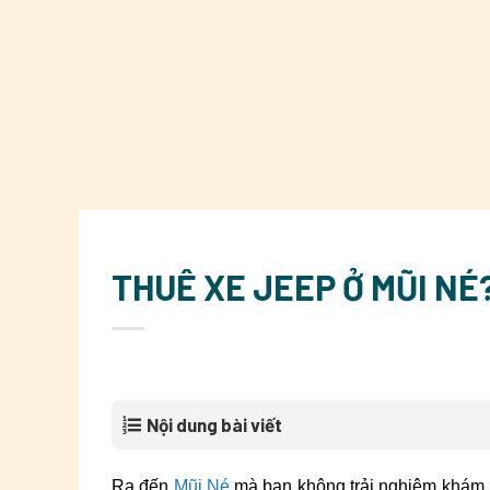
THUÊ XE JEEP Ở MŨI NÉ
Nội dung bài viết
Ra đến
Mũi Né
mà bạn không trải nghiệm khám 