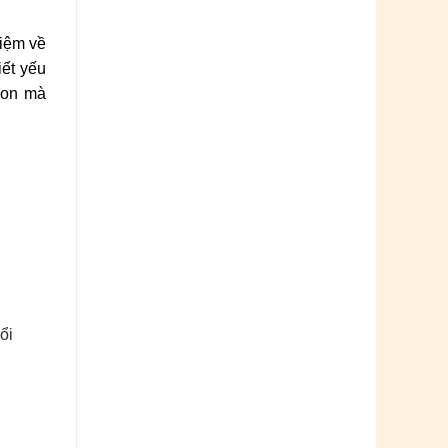
hiệm về
ết yếu
gon mà
ổi