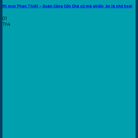
Mì mực Phan Thiết – Quán Cảng Cồn Chà cũ mà ghiền, ăn là nhớ hoài
01
Th4