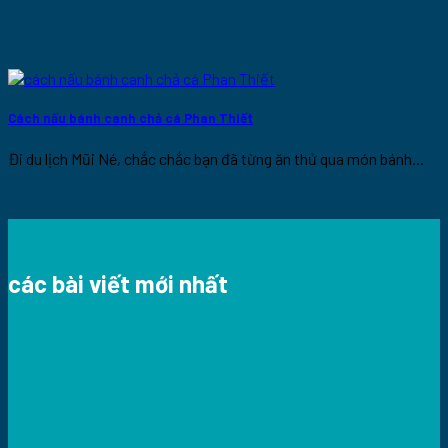
Cách nấu bánh canh chả cá Phan Thiết
Đi du lịch Mũi Né, chắc chắc bạn đã từng ăn thử qua món bánh...
các bài viết mới nhất