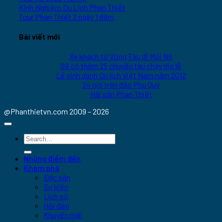
Kinh Nghiệm Du Lịch Phan Thiết
Tour Phan Thiết 2 ngày 1 đêm
Bài viết mới
Xe khách từ Vũng Tàu đi Mũi Né
Sẽ có thêm 25 chuyến tàu chạy dịp lễ
Lễ vinh danh Du lịch Việt Nam năm 2012
24 giờ trên đảo Phú Quý
Hải sản Phan Thiết
@Phanthietvn.com 2009 – 2026
Những điểm đến
Khám phá
Đặc sản
Sự kiện
Lịch sử
Hỏi đáp
Khuyến mãi