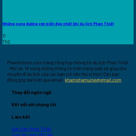
Những cung đường ven biển đẹp nhất khi du lịch Phan Thiết
11
Th2
Phanthietvn.com trang tổng hợp thông tin du lịch Phan Thiết
- Mũi né. Hi vọng những thông tin trên trang web sẽ giúp cho
chuyến đi du lịch của các bạn trở nên thú vị hơn! Các bạn
đống góp bài biết qua email:
khamphamuine@gmail.com
Thay đổi ngôn ngữ
Kết nối với chúng tôi
Liên kết
Đặc Sản Phan Thiết
Tour Xe Jeep Mũi Né