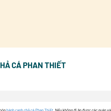
HẢ CÁ PHAN THIẾT
 món
bánh canh chả cá Phan Thiết
. Nếu không đi ăn được các quán xá,