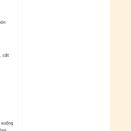
món
… cắt
p xuống
hông