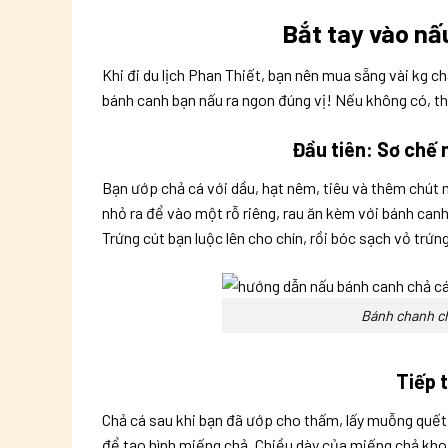
Bắt tay vào nấ
Khi đi du lịch Phan Thiết, bạn nên mua sẵng vài kg 
bánh canh bạn nấu ra ngon đúng vị! Nếu không có, th
Đầu tiên: Sơ chế 
Bạn ướp chả cá với dầu, hạt nêm, tiêu và thêm chút 
nhỏ ra để vào một rỗ riêng, rau ăn kèm với bánh can
Trứng cút bạn luộc lên cho chín, rồi bóc sạch vỏ trứng
Bánh chanh c
Tiếp 
Chả cá sau khi bạn đã ướp cho thấm, lấy muỗng quết 
để tạo hình miếng chả. Chiều dày của miếng chả khoả