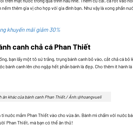
nổi trên mặt nước trong quá trình nấu nhé. Thêm củ cải, cà rốt vào nồ
m nếm thêm gia vị cho hợp với gia đình bạn. Như vậy là xong phần nư
ơng khuyến mãi giảm 30%
bánh canh chả cá Phan Thiết
g, bạn lấy một tô sứ trắng, trụng bánh canh bỏ vào, cắt chả cá bỏ l
ước bánh canh lên cho ngập hết phần bánh là đẹp. Cho thêm ít hành lá 
ch ăn khác của bánh canh Phan Thiết./ Ảnh:@hoangvueli
 tí nước mắm Phan Thiết vào cho vừa ăn. Bánh mì chấm với nước b
ười Phan Thiết, mà bạn có thể ăn thử!