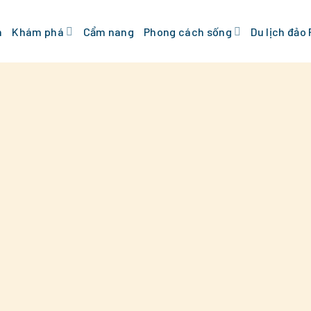
n
Khám phá
Cẩm nang
Phong cách sống
Du lịch đảo