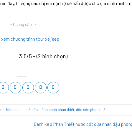
rên đây, hi vọng các chị em nội trợ sẽ nấu được cho gia đình mình, 
—- Quảng cáo—-
ể xem chương trình tour xe jeep
3.5/5 - (2 bình chọn)
anh
,
bánh canh chả các
,
bánh canh phan thiết
,
đặc sản phan thiết
.
Bánh kẹp Phan Thiết nước cốt dừa nhân đậu phộn