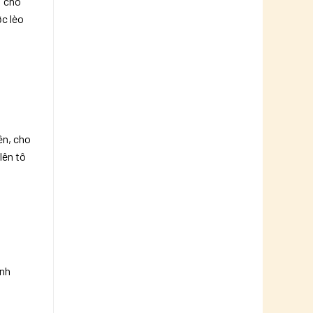
i cho
ớc lèo
ên, cho
lên tô
ánh