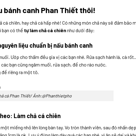
u bánh canh Phan Thiết thôi!
chả cá chiên, hay chả cá hấp nhé! Có những món chả này sẽ đảm bảo 
ì bạn có thể
tự làm chả cá chiên
như dưới đây:
nguyên liệu chuẩn bị nấu bánh canh
muối. Ướp cho thấm đều gia vị các bạn nhé. Rửa sạch hành lá, cà rốt
h các bạn cũng ngâm muối, rửa sạch, để cho ráo nước.
 để riêng ra một tô.
hả cá Phan Thiết/ Ảnh:@Phanthietpho
theo: Làm chả cá chiên
một miếng nhỏ lên lòng bàn tay. Vo tròn thành viên, sau đó nhấn dẹ
ng 1cm là ok. Lưu ý đừng làm dày quá các bạn nhé, vì ăn sẽ dai và k