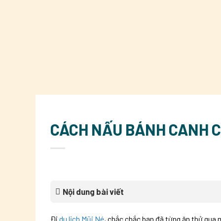
CÁCH NẤU BÁNH CANH C
Nội dung bài viết
Đi
du lịch Mũi Né
, chắc chắc bạn đã từng ăn thử qua