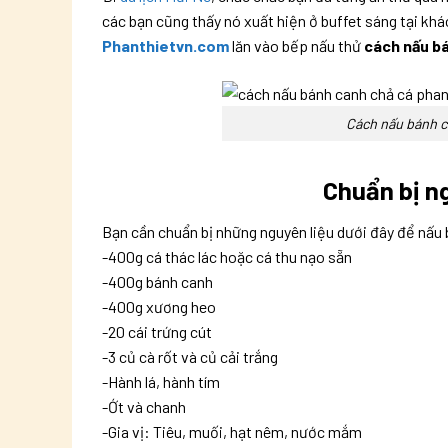
các bạn cũng thấy nó xuất hiện ở buffet sáng tại kh
Phanthietvn.com
lăn vào bếp nấu thử
cách nấu b
Cách nấu bánh c
Chuẩn bị n
Bạn cần chuẩn bị những nguyên liệu dưới đây để nấu
-400g cá thác lác hoặc cá thu nạo sẵn
-400g bánh canh
-400g xương heo
-20 cái trứng cút
-3 củ cà rốt và củ cải trắng
-Hành lá, hành tím
-Ớt và chanh
-Gia vị: Tiêu, muối, hạt nêm, nước mắm