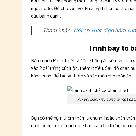
nồi ninh lửa lên khoảng một tiếng. Bạn lưu ý vớt bợt 
ngọt nước. Để cho vừa với khẩu vị thì bạn có thể nê
của bánh canh.
Tham khảo:
Nồi áp xuất điện hầm xư
Trình bày tô 
Bánh canh Phan Thiết khi ăn không ăn kèm với rau sốn
vào 2 cái trứng cút luộc, thêm ít tiêu. Sau đó chan n
bánh canh, để tạo vị thơm và sắc màu cho món ăn!
Ăn với bánh mì cũng là một cá
Bạn có thể nặm thêm thêm tí chanh, hoặc chán thêm
canh cũng là một cách ăn khác, rất đặc trưng của ng