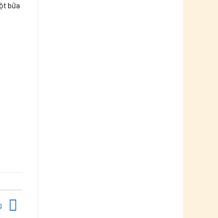
một bữa
g