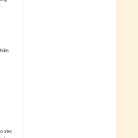
chiên
ho vào