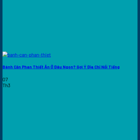
Bánh Căn Phan Thiết Ăn Ở Đâu Ngon? Gợi Ý Địa Chỉ Nổi Tiếng
07
Th3