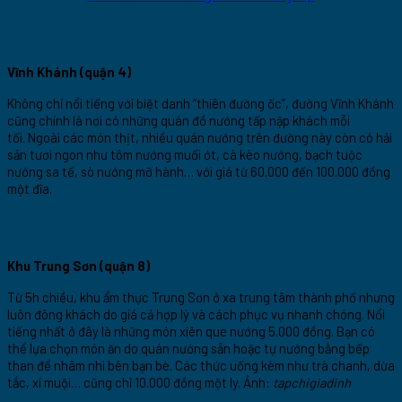
Vĩnh Khánh (quận 4)
Không chỉ nổi tiếng với biệt danh “thiên đường ốc”, đường Vĩnh Khánh
cũng chính là nơi có những quán đồ nướng tấp nập khách mỗi
tối. Ngoài các món thịt, nhiều quán nướng trên đường này còn có hải
sản tươi ngon như tôm nướng muối ớt, cà kèo nướng, bạch tuộc
nướng sa tế, sò nướng mỡ hành… với giá từ 60.000 đến 100.000 đồng
một đĩa.
Khu Trung Sơn (quận 8)
Từ 5h chiều, khu ẩm thực Trung Sơn ở xa trung tâm thành phố nhưng
luôn đông khách do giá cả hợp lý và cách phục vụ nhanh chóng. Nổi
tiếng nhất ở đây là những món xiên que nướng 5.000 đồng. Bạn có
thể lựa chọn món ăn do quán nướng sẵn hoặc tự nướng bằng bếp
than để nhâm nhi bên bạn bè. Các thức uống kèm như trà chanh, dừa
tắc, xí muội… cũng chỉ 10.000 đồng một ly. Ảnh:
tapchigiadinh