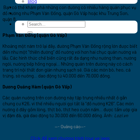
Blog
Du lịch đảo Phú Quý
Bạn có thể khám phá những con đường có nhiều hàng quán phục vụ
Khách sạn
đồ nướng như Phạm Văn Đồng, quận Gò Vấp hoặc khu Trung Sơn,
quận 8.
Phạm Văn Đồng (quận Gò Vấp)
Khoảng một năm trở lại đây, đường Phạm Văn Đồng rộng lớn được biết
đến như một “thiên đường” đồ nướng với hơn hai chục quán nướng và
lẩu. Các hình thức chế biến cũng rất đa dạng như nướng than, nướng
ngói, nướng bếp hồng ngoại… Những quán trên đường này có cách
trang trí nội thất đơn giản nhưng sạch sẽ. Giá các món bò, heo, cá
trứng, sò nướng… dao động từ 40.000 đến 70.000 đồng.
Dương Quảng Hàm (quận Gò Vấp)
Các quán nướng trên con đường này tập trung nhiều nhất ở gần
chung cư K26, vì thế nhiều người gọi tắt là “đồ nướng K26”. Các món
nướng ở đây gồm lòng, thịt bò, thịt heo cuộn nấm… được tẩm ướp gia
vị đậm đà, giá dao động từ 30.000 đến 60.000 đồng. Ảnh:
Lozi.vn
—- Quảng cáo—-
Click để xem chương trình tour xe jeep