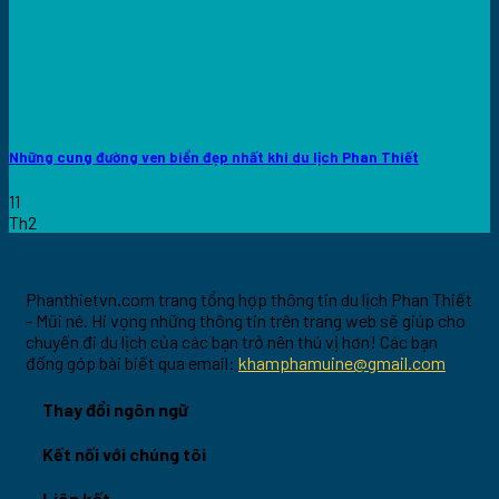
Những cung đường ven biển đẹp nhất khi du lịch Phan Thiết
11
Th2
Phanthietvn.com trang tổng hợp thông tin du lịch Phan Thiết
- Mũi né. Hi vọng những thông tin trên trang web sẽ giúp cho
chuyến đi du lịch của các bạn trở nên thú vị hơn! Các bạn
đống góp bài biết qua email:
khamphamuine@gmail.com
Thay đổi ngôn ngữ
Kết nối với chúng tôi
Liên kết