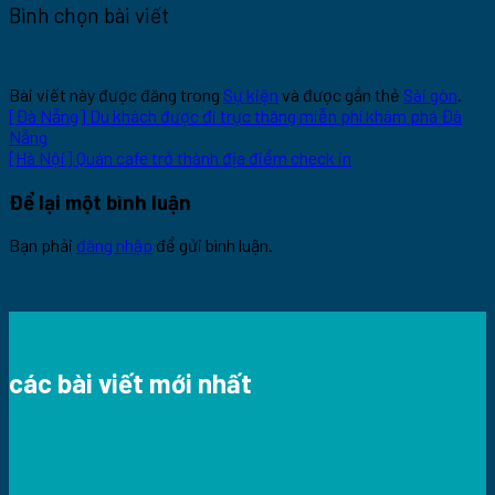
Bình chọn bài viết
Bài viết này được đăng trong
Sự kiện
và được gắn thẻ
Sài gòn
.
[Đà Nẵng] Du khách được đi trực thăng miễn phí khám phá Đà
Nẵng
[Hà Nội] Quán cafe trở thành địa điểm check in
Để lại một bình luận
Bạn phải
đăng nhập
để gửi bình luận.
các bài viết mới nhất