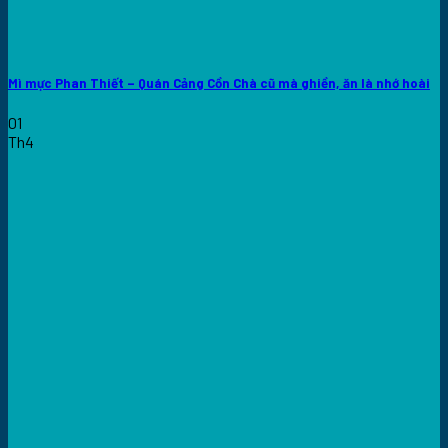
Mì mực Phan Thiết – Quán Cảng Cồn Chà cũ mà ghiền, ăn là nhớ hoài
01
Th4