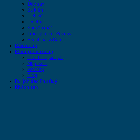
Đặc sản
Sự kiện
Lịch sử
Hỏi đáp
Khuyến mãi
Trải nghiệm – Review
Beach bar & Cafe
Cẩm nang
Phong cách sống
Thời trang du lịch
Nhịp sống
Vào bếp
Blog
Du lịch đảo Phú Quý
Khách sạn