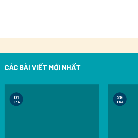
CÁC BÀI VIẾT MỚI NHẤT
01
29
Th4
Th3