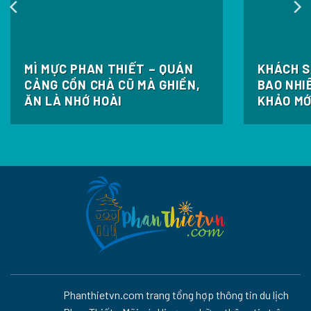
MÌ MỰC PHAN THIẾT – QUÁN
KHÁCH S
CẢNG CỒN CHÀ CŨ MÀ GHIỀN,
BAO NHI
ĂN LÀ NHỚ HOÀI
KHẢO MỚ
Phanthietvn.com trang tổng hợp thông tin du lịch