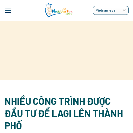
Bỏ
qua
nội
dung
NHIỀU CÔNG TRÌNH ĐƯỢC
ĐẦU TƯ ĐỂ LAGI LÊN THÀNH
PHỐ