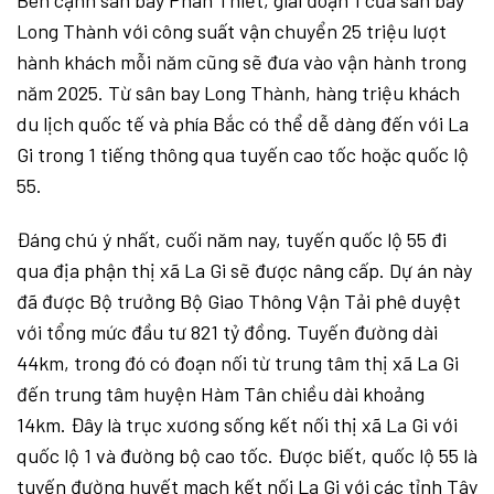
Bên cạnh sân bay Phan Thiết, giai đoạn 1 của sân bay
Long Thành với công suất vận chuyển 25 triệu lượt
hành khách mỗi năm cũng sẽ đưa vào vận hành trong
năm 2025. Từ sân bay Long Thành, hàng triệu khách
du lịch quốc tế và phía Bắc có thể dễ dàng đến với La
Gi trong 1 tiếng thông qua tuyến cao tốc hoặc quốc lộ
55.
Đáng chú ý nhất, cuối năm nay, tuyến quốc lộ 55 đi
qua địa phận thị xã La Gi sẽ được nâng cấp. Dự án này
đã được Bộ trưởng Bộ Giao Thông Vận Tải phê duyệt
với tổng mức đầu tư 821 tỷ đồng. Tuyến đường dài
44km, trong đó có đoạn nối từ trung tâm thị xã La Gi
đến trung tâm huyện Hàm Tân chiều dài khoảng
14km. Đây là trục xương sống kết nối thị xã La Gi với
quốc lộ 1 và đường bộ cao tốc. Được biết, quốc lộ 55 là
tuyến đường huyết mạch kết nối La Gi với các tỉnh Tây