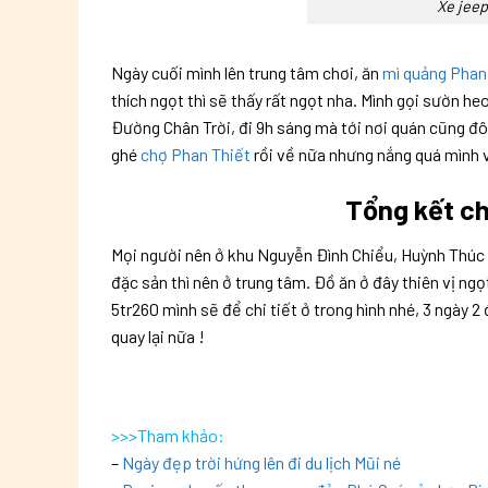
Xe jee
Ngày cuối mình lên trung tâm chơi, ăn
mì quảng Phan
thích ngọt thì sẽ thấy rất ngọt nha. Mình gọi sườn 
Đường Chân Trời, đi 9h sáng mà tới nơi quán cũng đôn
ghé
chợ Phan Thiết
rồi về nữa nhưng nắng quá mình
Tổng kết ch
Mọi người nên ở khu Nguyễn Đình Chiểu, Huỳnh Thúc 
đặc sản thì nên ở trung tâm. Đồ ăn ở đây thiên vị ngọ
5tr260 mình sẽ để chi tiết ở trong hình nhé, 3 ngày
quay lại nữa !
>>>Tham khảo:
–
Ngày đẹp trời hứng lên đi du lịch Mũi né