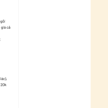
ngồi
 giá cả
t
iác),
ỉ 20k