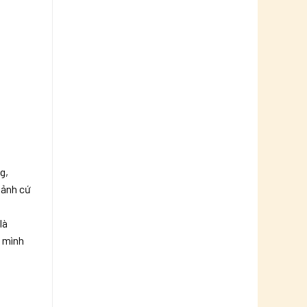
g,
 ảnh cứ
là
ứ mình