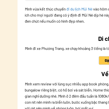
Mình vừa kết thúc chuyến
đi du lịch Mũi Né
vào hôm qu
ích cho mọi người đang có ý định đi Mũi Né dịp hè nà
đen chút nếu muốn có hình đẹp nhen.
Di 
Mình đi xe Phương Trang, xe chạy khoảng 3 tiếng là t
Đặ
Về
Mình xem review với lùng sục nhiều app book phòng,
bungalow riêng biệt, có hồ bơi và sát biển, Home th
gian nghỉ dưỡng nhé. Mình ở 2 đêm đầu tuần là 1080k
con nít nên mình ra biển luôn, bước xuống bậc thang l
với rát nên mình về phòng luôn, hơi mất vui