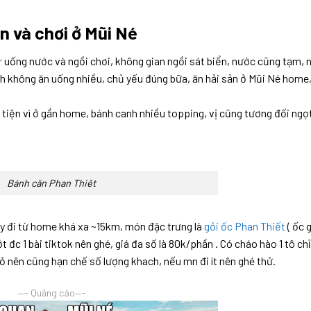
n và chơi ở Mũi Né
r
uống nước và ngồi chơi, không gian ngồi sát biển, nước cũng tạm, 
ình không ăn uống nhiều, chủ yếu đúng bữa, ăn hải sản ở Mũi Né home,
 tiện vì ở gần home, bánh canh nhiều topping, vị cũng tương đối ngọ
Bánh căn Phan Thiêt
ày đi từ home khá xa ~15km, món đặc trưng là
gỏi ốc Phan Thiết
( ốc g
t đc 1 bài tiktok nên ghé, giá đa số là 80k/phần . Có cháo hào 1 tô ch
 nên cũng hạn chế số lượng khach, nếu mn đi ít nên ghé thử.
—- Quảng cáo—-