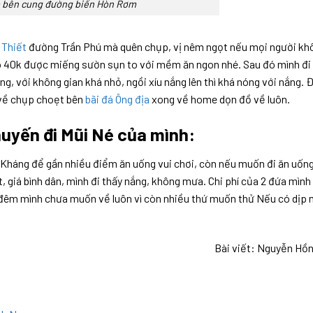
p bên cung đường biển Hòn Rơm
 Thiết
đường Trần Phú mà quên chụp, vị nêm ngọt nếu mọi người kh
heo 40k được miếng sườn sụn to với mềm ăn ngon nhé. Sau đó mình đi
g, với không gian khá nhỏ, ngồi xíu nắng lên thì khá nóng với nắng. 
 về chụp choẹt bên
bãi đá Ông địa
xong về home dọn đồ về luôn.
uyến đi Mũi Né của mình:
Kháng để gần nhiều điểm ăn uống vui chơi, còn nếu muốn đi ăn uốn
t, giá bình dân, mình đi thấy nắng, không mưa. Chi phí của 2 đứa mình
 2 đêm mình chưa muốn về luôn vì còn nhiều thứ muốn thử Nếu có dịp 
Bài viết: Nguyễn Hồ