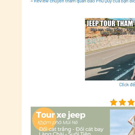
–
Review chuyến tham quan đảo Phú Quý của bạn Bí
Click đ