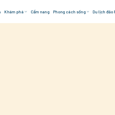
n
Khám phá
Cẩm nang
Phong cách sống
Du lịch đảo