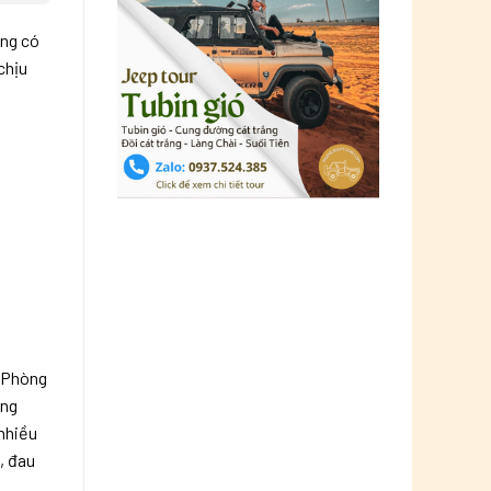
ọng có
chịu
. Phòng
ông
 nhiều
, đau