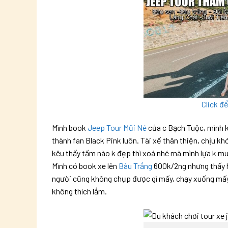
Click đ
Mình book
Jeep Tour Mũi Né
của c Bạch Tuộc, mình 
thành fan Black Pink luôn. Tài xế thân thiện, chịu 
kêu thấy tấm nào k đẹp thì xoá nhé mà mình lựa k mu
Mình có book xe lên
Bàu Trắng
600k/2ng nhưng thấy hơ
người cũng không chụp được gì mấy, chạy xuống mấy 
không thích lắm.