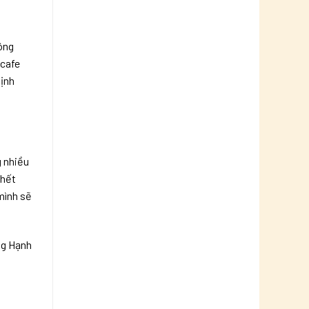
ông
 cafe
Định
g nhiều
 hết
mình sẽ
ng Hạnh