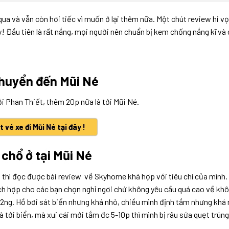
a và vẫn còn hơi tiếc vì muốn ở lại thêm nữa. Một chút review hi v
y! Đầu tiên là rất nắng, mọi người nên chuẩn bị kem chống nắng kĩ và 
chuyển đến Mũi Né
ới Phan Thiết, thêm 20p nữa là tới Mũi Né.
t vé xe đi Mũi Né tại đây !
 chổ ở tại Mũi Né
 thì đọc được bài review về Skyhome khá hợp với tiêu chí của mình
ích hợp cho các bạn chọn nghỉ ngơi chứ không yêu cầu quá cao về kh
/2ng. Hồ bơi sát biển nhưng khá nhỏ, chiều mình định tắm nhưng khá
à tới biển, mà xui cái mới tắm đc 5-10p thì mình bị râu sứa quẹt trúng