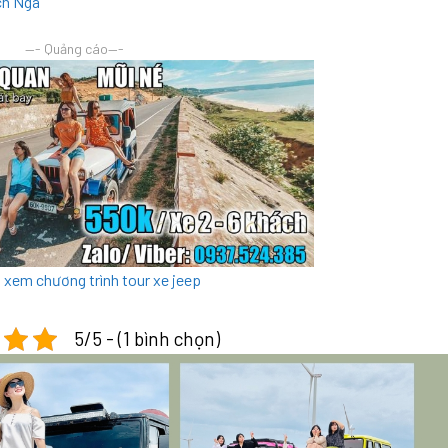
ch Nga
—- Quảng cáo—-
ể xem chương trình tour xe jeep
5/5 - (1 bình chọn)