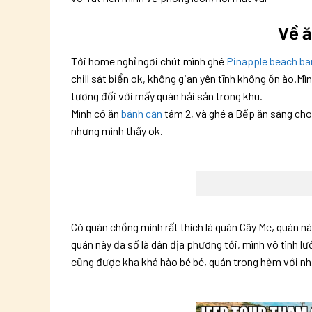
Về ă
Tới home nghỉ ngơi chút mình ghé
Pinapple beach ba
chill sát biển ok, không gian yên tĩnh không ồn ào.M
tương đối với mấy quán hải sản trong khu.
Mình có ăn
bánh căn
tám 2, và ghé a Bếp ăn sáng cho
nhưng mình thấy ok.
Có quán chồng mình rất thích là quán Cây Me, quán n
quán này đa số là dân địa phương tới, mình vô tình lướ
cũng được kha khá hào bé bé, quán trong hẻm với nhỏ