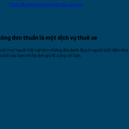
Click để xem chương trình tour xe jeep
ông đơn thuần là một dịch vụ thuê xe
với mọi người trãi nghiệm những địa danh đẹp ít người biết đến như 
o bởi các bạn nhiếp ảnh gia đi cùng với bạn.