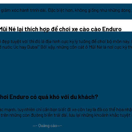
 giảm xóc hành trình dài. Đặc biệt hơn, không giống như những dòng 
Mũi Né lại thích hợp để chơi xe cào cào Enduro
 đẹp tuyệt vời thì đó là địa hình cực kỳ lý tưởng để chơi bộ môn này.
 ở nước Úc hay Dubai” Bởi vậy, những cồn cát ở Mũi Né là nơi cực kỳ 
hơi Enduro có quá khó với du khách?
 mạnh, tuy nhiên chỉ cần bạn biết đi xe côn tay là đã có thể hòa nhập
trên những còn đường biển trải dài, lưu lại những khoảnh khắc tuyệ
—- Quảng cáo—-