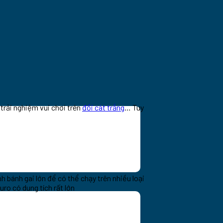
, trải nghiệm vui chơi trên
đồi cát trắng
… Tuy
h bánh gai lớn để có thể chạy trên nhiều loại
ro có dung tích rất lớn