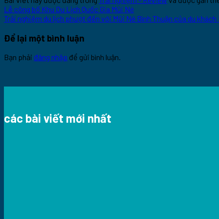
Lễ công bố Khu Du Lịch Quốc Gia Mũi Né
Trải nghiệm du lịch phượt đến với Mũi Né Bình Thuận của du khách
Để lại một bình luận
Bạn phải
đăng nhập
để gửi bình luận.
các bài viết mới nhất