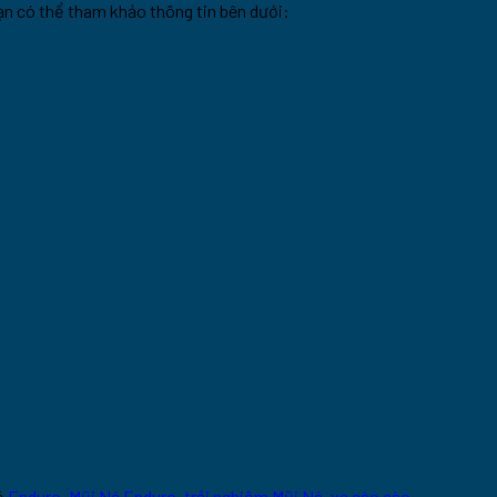
ạn có thể tham khảo thông tin bên dưới:
ẻ
Enduro
,
Mũi Né Enduro
,
trải nghiệm Mũi Né
,
xe cào cào
.