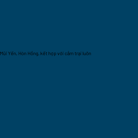
Mũi Yến, Hòn Hồng, kết hợp với cắm trại luôn