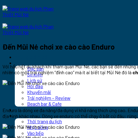
Bỏ
qua
nội
dung
Đến Mũi Né chơi xe cào cào Enduro
Những điểm đến
Khám phá
Với hầu hết du khách khi tham quan Mũi Né, các bạn sẽ đến những 
Đặc sản
nhiên có một trải nghiệm “đỉnh cao” mà ít ai biết tại Mũi Né đó là
ch
Sự kiện
Lịch sử
Hỏi đáp
Khuyến mãi
Trải nghiệm – Review
Beach bar & Cafe
Cẩm nang
Enduro là dòng xe đa năng/đa dụng vì khả năng thích ứng cao. Endur
Phong cách sống
địa hình khác nhau. Dòng xe enduro có thể chạy ở bất cứ đâu: rừng
Thời trang du lịch
Nhịp sống
Vào bếp