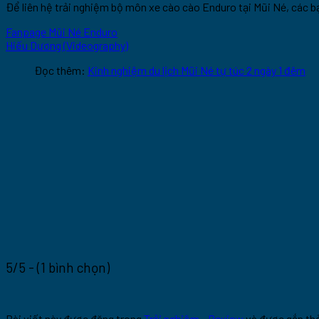
Để liên hệ trải nghiệm bộ môn xe cào cào Enduro tại Mũi Né, các b
Fanpage Mũi Né Enduro
Hiếu Dương (Videography)
Đọc thêm:
Kinh nghiệm du lịch Mũi Né tự túc 2 ngày 1 đêm
5/5 - (1 bình chọn)
Bài viết này được đăng trong
Trải nghiệm - Review
và được gắn th