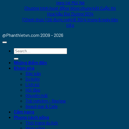
jeep tại Mũi Né
Chương trình hoạt động Vòng chung kết Cuộc thi
Hoa hậu Đại Dương 2014
[Chính thức] Sẽ được nghỉ lễ 30/4 trong 6 ngày liên
tiếp
@Phanthietvn.com 2009 – 2026
Những điểm đến
Khám phá
Đặc sản
Sự kiện
Lịch sử
Hỏi đáp
Khuyến mãi
Trải nghiệm – Review
Beach bar & Cafe
Cẩm nang
Phong cách sống
Thời trang du lịch
Nhịp sống