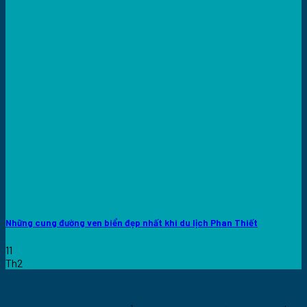
Những cung đường ven biển đẹp nhất khi du lịch Phan Thiết
11
Th2