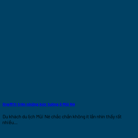
Graffiti trên những bức tường ở Mũi Né
Du khách du lịch Mũi Né chắc chắn không ít lần nhìn thấy rất
nhiều...