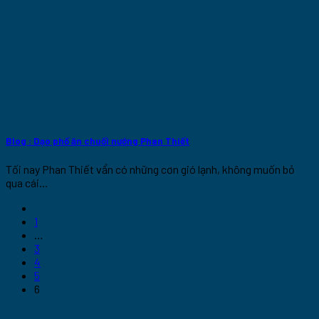
Blog : Dạo phố ăn chuối nướng Phan Thiết
Tối nay Phan Thiết vẩn có những cơn gió lạnh, không muốn bỏ
qua cái...
1
…
3
4
5
6