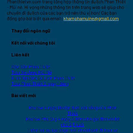
Phanthietvn.com trang tổng hợp thông tin du lịch Phan Thiết
- Mũi né. Hi vọng những thông tin trên trang web sẽ giúp cho
chuyến đi du lịch của các bạn trở nên thú vị hơn! Các bạn
đống góp bài biết qua email:
khamphamuine@gmail.com
Thay đổi ngôn ngữ
Kết nối với chúng tôi
Liên kết
Đặc Sản Phan Thiết
Tour Xe Jeep Mũi Né
Kinh Nghiệm Du Lịch Phan Thiết
Tour Phan Thiết 2 ngày 1 đêm
Bài viết mới
Review 4 ngày lăn lộn dưới cái nắng của Phan
Thiết
Review Phú Quý 4 ngày 3 đêm cho gia đình có bé
nhỏ 2,5 tuổi
Thêm hai sự lựa chọn mới cho khách đi tour xe