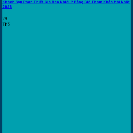
Khách Sạn Phan Thiết Giá Bao Nhiêu? Bảng Giá Tham Khảo Mới Nhất
2026
29
Th3