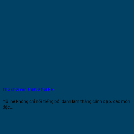
Thú chơi ván trượt ở Mũi Né
Mũi né không chỉ nổi tiếng bởi danh làm thắng cảnh đẹp, các món
đặc...