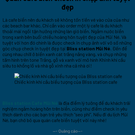
đẹp
Là cafe biển nên du khách sẽ không tốn tiền vé vào cửa của như
các beach bar khác. Chỉ cần vào order một lý cafe là du khách
thoải mái ngồi tận hưởng những làn gió biển. Ngắm nước biển
trong xanh bên buổi chiều hoàng hôn tuyệt đẹp của Mũi Né. Và
tuyệt vời hơn đó chính là được check in chụp ảnh với vô số những
góc chụp check in tuyệt đẹp tại
Bliss station Mũi Né
. Đến để
cùng nhau chill ở biển xanh cát trắng nắng vàng, và chụp những
tấm hình trên tone Trắng, gỗ và xanh với mô hình Khinh khí cầu
siêu to khổng lồ và nhà gỗ xinh nha cả nhà ơi!
Chiếc kinh khí cầu biểu tượng của Bliss station cafe
Bliss station Cafe Mũi Né
là địa điểm lý tưởng để du khách trãi
nghiệm ngắm hoàng hôn trên biển, cũng như điểm check in yêu
thích dành cho các bạn trẻ yêu thích “seo phì”. Nếu đi du lịch Mũi
Né, bạn chớ bỏ qua quán cafe biển tuyệt vời này nhé!
—- Quảng cáo—-