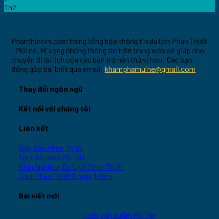
Th2
Phanthietvn.com trang tổng hợp thông tin du lịch Phan Thiết
- Mũi né. Hi vọng những thông tin trên trang web sẽ giúp cho
chuyến đi du lịch của các bạn trở nên thú vị hơn! Các bạn
đống góp bài biết qua email:
khamphamuine@gmail.com
Thay đổi ngôn ngữ
Kết nối với chúng tôi
Liên kết
Đặc Sản Phan Thiết
Tour Xe Jeep Mũi Né
Kinh Nghiệm Du Lịch Phan Thiết
Tour Phan Thiết 2 ngày 1 đêm
Bài viết mới
Lướt ván buồm Mũi Né