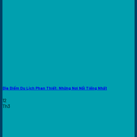
Địa Điểm Du Lịch Phan Thiết: Những Nơi Nổi Tiếng Nhất
12
Th3