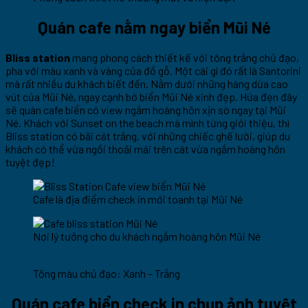
Quán cafe nằm ngay biển Mũi Né
Bliss station
mang phong cách thiết kế với tông trắng chủ đạo,
pha với màu xanh và vàng của đồ gỗ. Một cái gì đó rất là Santorini
mà rất nhiều du khách biết đến. Nằm dưới những hàng dừa cao
vút của Mũi Né, ngay cạnh bờ biển Mũi Né xinh đẹp. Hứa đẹn đây
sẽ quán cafe biển có view ngắm hoàng hôn xịn sò ngay tại Mũi
Né. Khách với Sunset on the beach mà mình từng giới thiệu, thì
Bliss station có bãi cát trắng, với những chiếc ghế lười, giúp du
khách có thể vừa ngồi thoải mái trên cát vừa ngắm hoàng hôn
tuyệt đẹp!
Cafe là địa điểm check in mới toanh tại Mũi Né
Nơi lý tưởng cho du khách ngắm hoàng hôn Mũi Né
Tông màu chủ đạo: Xanh – Trắng
Quán cafe biển check in chụp ảnh tuyệt