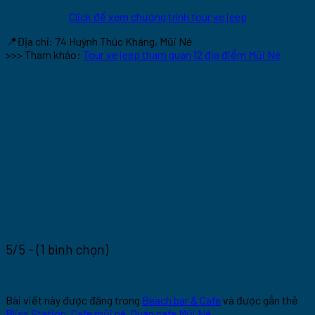
Click để xem chương trình tour xe jeep
📍Địa chỉ: 74 Huỳnh Thúc Kháng, Mũi Né
>>> Tham khảo:
Tour xe jeep tham quan 12 địa điểm Mũi Né
5/5 - (1 bình chọn)
Bài viết này được đăng trong
Beach bar & Cafe
và được gắn thẻ
Bliss Station
,
Cafe mũi né
,
Quán cafe Mũi Né
.