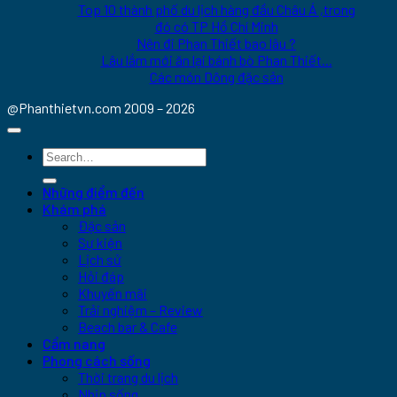
Top 10 thành phố du lịch hàng đầu Châu Á ,trong
đó có TP Hồ Chí Minh
Nên đi Phan Thiết bao lâu ?
Lâu lắm mới ăn lại bánh bò Phan Thiết...
Các món Dông đặc sản
@Phanthietvn.com 2009 – 2026
Những điểm đến
Khám phá
Đặc sản
Sự kiện
Lịch sử
Hỏi đáp
Khuyến mãi
Trải nghiệm – Review
Beach bar & Cafe
Cẩm nang
Phong cách sống
Thời trang du lịch
Nhịp sống