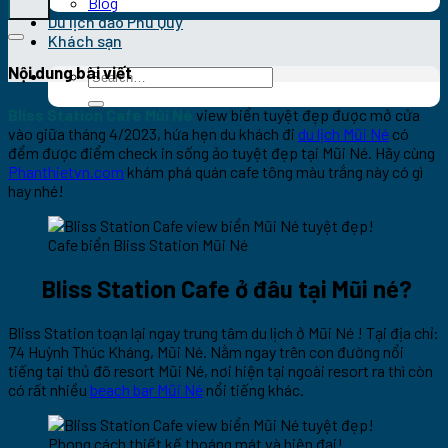
Blog
Du lịch đảo Phú Quý
Khách sạn
Nội dung bài viết
Bliss Station Cafe Mũi Né
view biển tuyệt đẹp được mở cửa
vào giữa tháng 4/2023, hứa hẹn du khách đi
du lịch Mũi Né
có
đểm được điểm check in sống ảo tuyệt đẹp tại Mũi Né. Hãy cùng
Phanthietvn.com
khám phá quán cafe tông màu trắng này có gì
hay nhé!
Cafe biển Bliss Station Mũi Né
Bliss Station Cafe ở đâu tại Mũi né?
Bliss Station toạn lại ngay trung tâm du lịch ở Mũi Né ! Tại địa chỉ:
74 Huỳnh Thúc Kháng, Mũi Né. Nằm ngay trên con đường nổi
tiếng tại thủ đô resort Mũi Né, nơi hiện tại ngoài resort ra thì còn
có rất nhiều
beach bar Mũi Né
nổi tiếng khác.
Phong cách thiết kế thoáng mát và hiện đại!