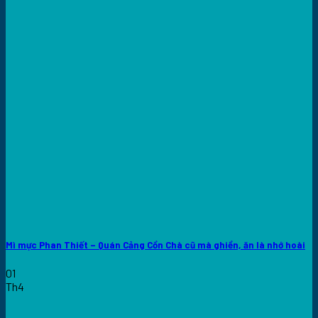
Mì mực Phan Thiết – Quán Cảng Cồn Chà cũ mà ghiền, ăn là nhớ hoài
01
Th4