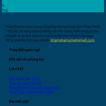
11
Th2
Phanthietvn.com trang tổng hợp thông tin du lịch Phan Thiết
- Mũi né. Hi vọng những thông tin trên trang web sẽ giúp cho
chuyến đi du lịch của các bạn trở nên thú vị hơn! Các bạn
đống góp bài biết qua email:
khamphamuine@gmail.com
Thay đổi ngôn ngữ
Kết nối với chúng tôi
Liên kết
Đặc Sản Phan Thiết
Tour Xe Jeep Mũi Né
Kinh Nghiệm Du Lịch Phan Thiết
Tour Phan Thiết 2 ngày 1 đêm
Bài viết mới