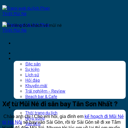
Bỏ
qua
nội
dung
Những điểm đến
Khám phá
Đặc sản
Sự kiện
Lịch sử
Hỏi đáp
Khuyến mãi
Trải nghiệm – Review
Beach bar & Cafe
Cẩm nang
Xe từ Mũi Né đi sân bay Tân Sơn Nhất ?
Phong cách sống
Thời trang du lịch
Chào anh chị ! Cho em hỏi, gia đình em
kế hoạch đi Mũi Né
Nhịp sống
từ Hà Nội
sẽ bay vào Sài Gòn, rồi từ Sài Gòn sẽ đi xe Tâm
Vào bếp
Hạnh để đến Mũi Né. Nhưng tới lúc em về lại thì em muốn