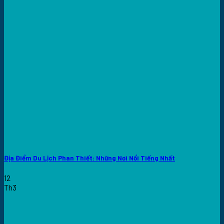
Địa Điểm Du Lịch Phan Thiết: Những Nơi Nổi Tiếng Nhất
12
Th3