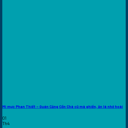
Mì mực Phan Thiết – Quán Cảng Cồn Chà cũ mà ghiền, ăn là nhớ hoài
01
Th4