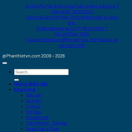
Du lịch Mũi Né được chưa? cần những giấy tờ gì ?
(Cập nhật: 18/12/2021)
Cách nấu bún bò Phan Thiết không phải ai cũng
biết
Đi hải đăng kê gà từ TP Hồ Chí Minh ?
Xôi vịt Phan Thiết
Chương trình hoạt động văn hoá, thể thao và du
lịch năm 2015
@Phanthietvn.com 2009 – 2026
Những điểm đến
Khám phá
Đặc sản
Sự kiện
Lịch sử
Hỏi đáp
Khuyến mãi
Trải nghiệm – Review
Beach bar & Cafe