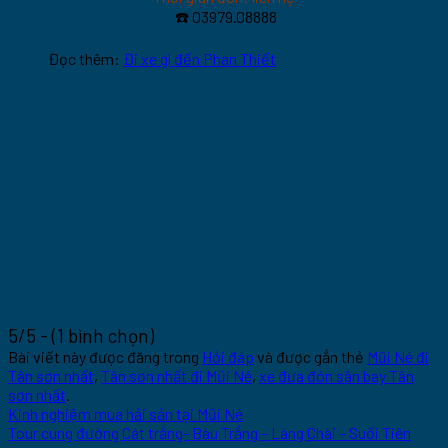
☎️
03979.08888
Đọc thêm:
Đi xe gì đến Phan Thiết
5/5 - (1 bình chọn)
Bài viết này được đăng trong
Hỏi đáp
và được gắn thẻ
Mũi Né đi
Tân sơn nhất
,
Tân sơn nhất đi Mũi Né
,
xe đưa đón sân bay Tân
sơn nhất
.
Kinh nghiệm mua hải sản tại Mũi Né
Tour cung đường Cát trắng- Bàu Trắng – Làng Chài – Suối Tiên