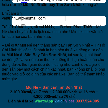
Blog
hỏi có xe từ
Mũi Né đi sân bay Tân Sơn Nhất
không ạ?
Du lịch đảo Phú Quý
Khách sạn
Em cám ơn.
yentrinh198x@gmail.com
Trả lời: Chào bạn, rất vui khi bạn đã chọn Phan Thiết – Mũi
Né cho chuyến đi du lịch của mình nhé ! Mình xin tư vấn trả
lời câu hỏi của bạn như sau:
– Để đi từ Mũi Né đến thẳng sân bay Tân Sơn Nhất – TP Hồ
Chí Minh thì cách tốt nhất là bạn nên
thuê xe riêng đưa đón
từ
Mũi Né đi Sân Bay Tân Sơn
Nhất,
tại sao lại phải thuê
xe riêng? Tại vì nếu bạn thuê xe riêng thì bạn hoàn toàn chủ
động được thời gian đưa đón, cũng như canh được giờ đi
đến sân bay một cách chính xác nhất, bạn không phải bị phụ
thuộc vào giờ cố định của các nhà xe. Bạn có thể tham khảo
mức giá:
Mũi Né –
Sân bay Tân Sơn Nhất
2.100.00vnd/
xe 7 chỗ –
2.300.000vnd
/ xe 16 chỗ –
4.300.000vnd
/ xe 29 chỗ.
Liên hệ đặt xe:
WhatsApp
/
Zalo
/
Viber
:
0937.524.385