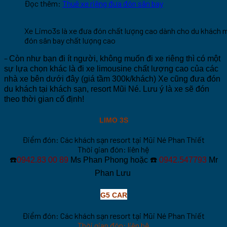
Đọc thêm:
Thuê xe riêng đưa đón sân bay
Xe Limo3s là xe đưa đón chất lượng cao dành cho du khách 
đón sân bay chất lượng cao
–
Còn như bạn đi ít người, không muốn đi xe riêng thì có một
sự lựa chọn khác là đi
xe limousine chất lượng cao của các
nhà xe bên dưới đây (giá tầm 300k/khách) Xe cũng đưa đón
du khách tại khách sạn, resort Mũi Né. Lưu ý là xe sẽ đón
theo thời gian cố định!
LIMO 3S
Điểm đón: Các khách sạn resort tại Mũi Né Phan Thiết
Thời gian đón: liên hệ
☎️
0942.83 00 89
Ms Phan Phong hoặc
☎️
0942.547793
Mr
Phan Lưu
G5 CAR
Điểm đón: Các khách sạn resort tại Mũi Né Phan Thiết
Thời gian đón: liên hệ