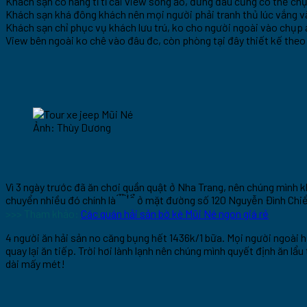
Khách sạn có hàng tỉ tỉ cái view sống ảo, đứng đâu cũng có thể ch
Khách sạn khá đông khách nên mọi người phải tranh thủ lúc vắng vắ
Khách sạn chỉ phục vụ khách lưu trú, ko cho người ngoài vào chụp
View bên ngoài ko chê vào đâu đc, còn phòng tại đây thiết kế theo 
Ảnh: Thùy Dương
Vì 3 ngày trước đã ăn chơi quần quật ở Nha Trang, nên chúng mình kh
chuyển nhiều đó chính là ́ ̉ ̉ ̛̀ ̀ ̂́ ̉ ở mặt đường số 120 Nguyễn Đình
>>> Tham khảo:
Các quán hải sản bờ kè Mũi Né ngon giá rẻ
4 người ăn hải sản no căng bụng hết 1436k/1 bữa. Mọi người ngoài h
quay lại ăn tiếp. Trời hơi lành lạnh nên chúng mình quyết định ăn l
dài mấy mét!