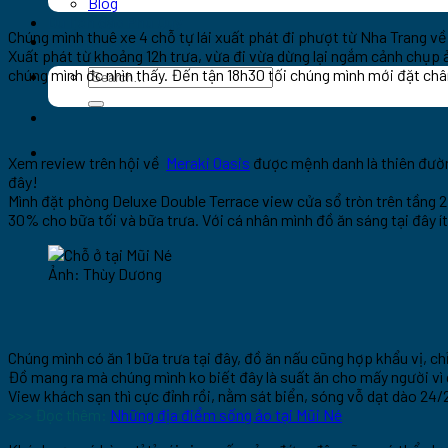
Blog
Du lịch đảo Phú Quý
Chúng mình thuê xe 4 chỗ tự lái xuất phát đi phượt từ Nha Trang về
Khách sạn
Xuất phát từ khoảng 12h trưa, vừa đi vừa dừng lại ngắm cảnh chụ
chúng mình đc nhìn thấy. Đến tận 18h30 tối chúng mình mới đặt ch
Xem review trên hội về
Meraki Oasis
được mệnh danh là thiên đườn
đây!
Mình đặt phòng Deluxe Double Terrace view cửa sổ tròn trên tầng 2
30% cho bữa tối và bữa trưa. Với cá nhân mình đồ ăn sáng tại đây í
Ảnh: Thùy Dương
Chúng mình có ăn 1 bữa trưa tại đây, đồ ăn nấu cũng hợp khẩu vị, ch
Đồ mang ra mà chúng mình ko biết đây là suất ăn cho mấy người vì qá
View khách sạn thì cực đỉnh rồi, nằm sát biển, sóng vỗ dạt dào 24/
>>> Đọc thêm:
Những địa điểm sống ảo tại Mũi Né