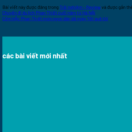
Bài viết này được đăng trong
Trải nghiệm - Review
và được gắn th
Chuyến đi du lịch Phan Thiết cuối năm từ Hà Nội
Cốm hộc Phan Thiết món ngon dân dã ngày Tết quê tôi
các bài viết mới nhất