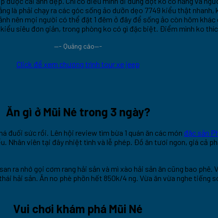
ụp được cái ảnh đẹp. Chỉ có điều mình đi đúng đợt ko có nắng và ngư
ng là phải chạy ra các góc sống ảo dưỡn dẹo 7749 kiểu thật nhanh, 
 ảnh nên mọi người có thể đặt 1 đêm ở đây để sống ảo còn hôm khác
kiểu siêu đơn giản, trong phòng ko có gì đặc biệt. Điểm mình ko thíc
—- Quảng cáo—-
Click để xem chương trình tour xe jeep
Ăn gì ở Mũi Né trong 3 ngày?
á đuối sức rồi. Lên hội review tìm bừa 1 quán ăn các món
đặc sản P
 Chiểu. Nhân viên tại đây nhiệt tình và lễ phép. Đồ ăn tươi ngon, giá cả 
san ra nhớ gọi cơm rang hải sản và mì xào hải sản ăn cũng bao phê. 
ẩu thái hải sản. Ăn no phè phỡn hết 850k/4 ng. Vừa ăn vừa nghe tiếng 
Vui chơi khám phá Mũi Né