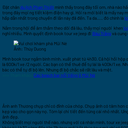
Đặt chân
du lịch Phan Thiết
mình thấy trong đây tối om, nhà nào hầu
trong đây mọi ng tiết kiệm điện hay gì. Hỏi ra mới biết là mấy nay
hấp dẫn nhất trong chuyến đi lần này đã đến. Ta da….. đó chính là
t
Nằm trong hội để âm thầm theo dõi đã lâu, thấy mọi người khen
to
nghĩ nhiều. Mình quyết định book tour xe jeep đi
Bàu Trắng
và cung 
Ảnh: Thùy Duong
Mình book tour ngắm bình minh, xuất phát từ 4h30. Cả hội hồi hộp 
là 600k/1 xe /2 người. Các bạn có thể thuê để tự lái là 400k/1 xe. N
bác có thể tự đi bộ lên. Nhưng đi bộ chắc sẽ rất lâu và mệt.
>>> Tham khảo:
Các beach bar nổi tiếng ở Mũi Né
Ảnh anh Thương chụp chỉ có đỉnh của chóp. Chụp ảnh có tâm hơn cả 
kẹp vào cho gọn này nọ. Tóm lại chi tiết đến từng cái nhỏ nhất. Ư
ảnh đẹp.
Không biết mọi người thế nào, nhưng với cá nhân mình, tour xe jeep 5
khác từ 4h30 sáng đến tận 11h trưa mới kết thúc tour mà chỉ có 50