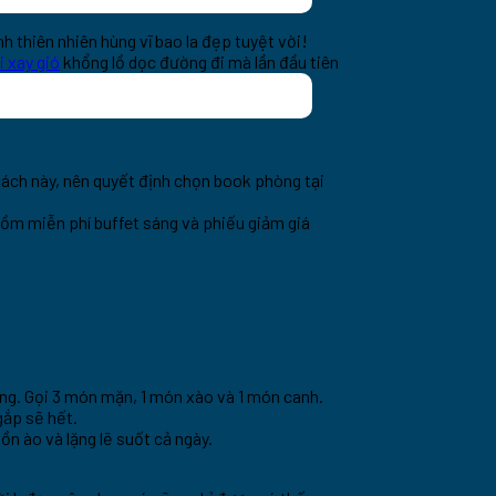
 thiên nhiên hùng vĩ bao la đẹp tuyệt vời!
 xay gió
khổng lồ dọc đường đi mà lần đầu tiên
ách này, nên quyết định chọn book phòng tại
gồm miễn phí buffet sáng và phiếu giảm giá
/4ng. Gọi 3 món mặn, 1 món xào và 1 món canh.
gắp sẽ hết.
n ào và lặng lẽ suốt cả ngày.