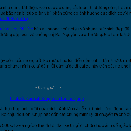
 như cũng tắt điện. Đèn cao áp cũng tắt luôn. Đi đường căng hết mắt
 mưa bão nên bị cúp điện và 1 phần cũng do ảnh hưởng của dịch covid
our đi Bàu Trắng
.
ur xe jeep Mũi Né
bên a Thuong khá nhiều và những bức hình đẹp đều 
đường đẹp bên vợ chồng chị Mai Nguyễn và a Thương. Giá tour là 500
dạy sớm cầu mong trời ko mưa. Lúc lên đến cồn cát là tầm 5h30, mình 
hưng chúng mình ko ai dám. Ôi cảm giác đi cái xe này trên cát nó phê h
—- Quảng cáo—-
Click để xem chương trình tour xe jeep
thợ chụp ảnh cưới của mình. Anh lăn xả dễ sợ. Chỉnh từng động tác t
ng ko chịu đc luôn. Chụp hết cồn cát chúng mình lại di chuyển ra chỗ
00k/1 xe 4 ng (có thể đi tối đa 1 xe 6 ng) đi chơi chụp ảnh sống ảo l
0k/4 ng.