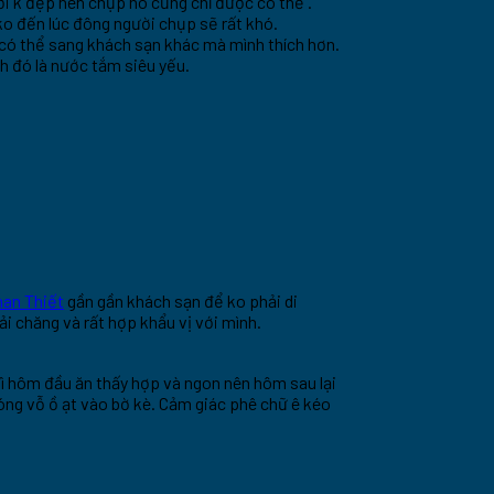
ời k đẹp nên chụp nó cũng chỉ được có thế .
ko đến lúc đông người chụp sẽ rất khó.
 có thể sang khách sạn khác mà mình thích hơn.
h đó là nước tắm siêu yếu.
han Thiết
gần gần khách sạn để ko phải di
phải chăng và rất hợp khẩu vị với mình.
Vì hôm đầu ăn thấy hợp và ngon nên hôm sau lại
sóng vỗ ồ ạt vào bờ kè. Cảm giác phê chữ ê kéo