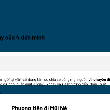
̀y của 4 đứa mình
n ngồi lại viết vài dòng tâm sự chia sẻ cùng mọi người. Về
chuyến đi
vui chơi quần quật 3 ngày , 3 ngày sau là lịch trình đến Phan Thiết.
Phương tiện đi Mũi Né