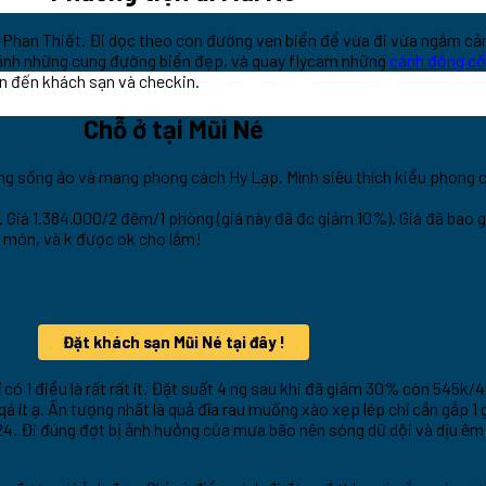
 Phan Thiết. Đi dọc theo con đường ven biển để vừa đi vừa ngắm cảnh
p ảnh những cung đường biển đẹp, và quay flycam những
cánh đồng cối
ân đến khách sạn và checkin.
Chỗ ở tại Mũi Né
g sống ảo và mang phong cách Hy Lạp. Mình siêu thích kiểu phong c
. Giá 1.384.000/2 đêm/1 phòng (giá này đã đc giảm 10%). Giá đã bao 
t món, và k được ok cho lắm!
Đặt khách sạn Mũi Né tại đây !
ỉ có 1 điều là rất rất ít. Đặt suất 4 ng sau khi đã giảm 30% còn 545k
 ít ạ. Ấn tượng nhất là quả đĩa rau muống xào xẹp lép chỉ cần gắp 1 
24. Đi đúng đợt bị ảnh hưởng của mưa bão nên sóng dữ dội và dịu êm ồ