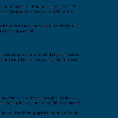
 ra mới lái đc xe. Trong đầu suy nghĩ ko biết
 nên hàng quán cũng đóng cửa nhiều. Và điều
thấy đi từ tour a thương ko à. Ko đắn đo suy
k/1 xe jeep 4 người.
thuê xe moto địa hình chở lên tận đỉnh đồi cát
àng tỉ chữ ê kéo dài mọi ngừi ạ . Ngoài ra các
ay chân,tóc tai, áo phùng ra phải lấy đạo cụ
 cung đường đẹp, xe nước vàng. Chỗ nào cũng có
à quá rẻ. Lăn lội chụp ảnh hết nơi này đến nơi