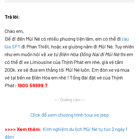
Trả lời:
Chào em,
Để đi đến Mũi Né có nhiều phương tiện lắm, em có thể đi
tàu
lửa SPT
đi Phan Thiết, hoặc xe giường nằm đi Mũi Né. Tuy nhiên
như em muốn hỏi về
xe từ Biên Hòa Đồng Nai đi Mũi Né
thì em
có thể đi xe Limousine của Thịnh Phát em nhé, giá vé tầm
200k, xe sẽ đưa em thẳng tới Mũi Né luôn. Em đón xe và mua
vé tại bến xe Biên Hòa em nhé ! Tổng đài đặt vé của Thịnh
Phát:
1900.59999.7
—- Quảng cáo—-
Click để xem chương trình tour xe jeep
>>>> Xem thêm:
Kinh nghiệm du lịch Mũi Né tự túc 2 ngày 1
đêm