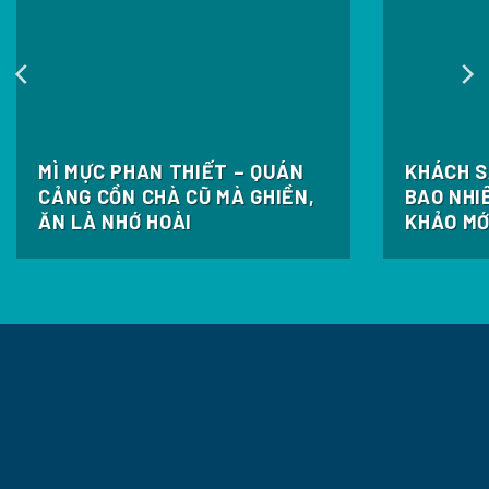
MÌ MỰC PHAN THIẾT – QUÁN
KHÁCH S
CẢNG CỒN CHÀ CŨ MÀ GHIỀN,
BAO NHI
ĂN LÀ NHỚ HOÀI
KHẢO MỚ