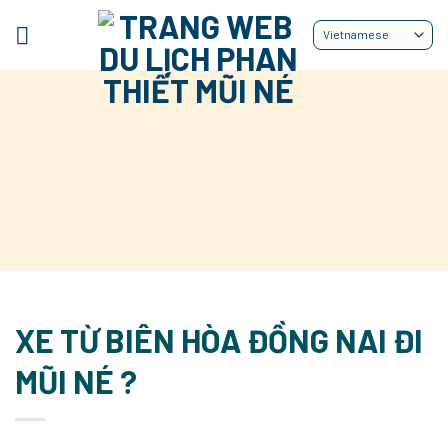
Bỏ
qua
nội
dung
XE TỪ BIÊN HÒA ĐỒNG NAI ĐI
MŨI NÉ ?