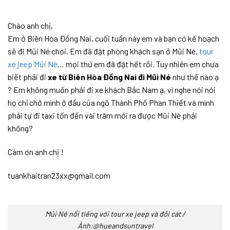
Chào anh chị,
Em ở Biên Hòa Đồng Nai, cuối tuần này em và bạn có kế hoạch
sẽ đi Mũi Né chơi. Em đã đặt phòng khách sạn ở Mũi Né,
tour
xe jeep Mũi Né
… mọi thứ em đã đặt hết rồi. Tuy nhiên em chưa
biết phải đi
xe từ Biên Hòa Đồng Nai đi Mũi Né
như thế nào ạ
? Em không muốn phải đi xe khách Bắc Nam ạ, vì nghe nói nói
họ chỉ chở mình ở đầu của ngõ Thành Phố Phan Thiết và mình
phải tự đi taxi tốn đến vài trăm mới ra được Mũi Né phải
không?
Cám ơn anh chị !
tuankhaitran23xx@gmail.com
Mũi Né nổi tiếng với tour xe jeep và đồi cát /
Ảnh:@hueandsuntravel