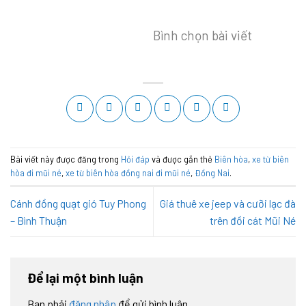
Bình chọn bài viết
Bài viết này được đăng trong
Hỏi đáp
và được gắn thẻ
Biên hòa
,
xe từ biên
hòa đi mũi né
,
xe từ biên hòa đồng nai đi mũi né
,
Đồng Nai
.
Cánh đồng quạt gió Tuy Phong
Giá thuê xe jeep và cưỡi lạc đà
– Bình Thuận
trên đồi cát Mũi Né
Để lại một bình luận
Bạn phải
đăng nhập
để gửi bình luận.