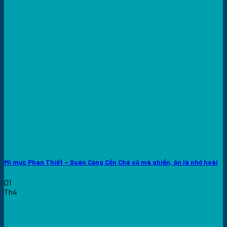
Mì mực Phan Thiết – Quán Cảng Cồn Chà cũ mà ghiền, ăn là nhớ hoài
01
Th4