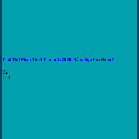
Thời Tiết Phan Thiết Tháng 3/2026: Nắng Đẹp Hay Nóng?
02
Th3