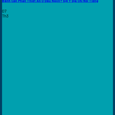
Bánh Căn Phan Thiết Ăn Ở Đâu Ngon? Gợi Ý Địa Chỉ Nổi Tiếng
07
Th3