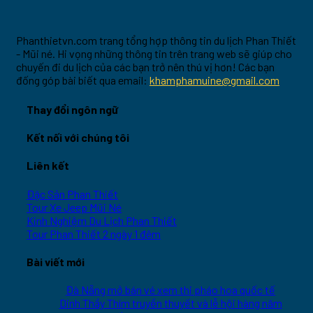
Phanthietvn.com trang tổng hợp thông tin du lịch Phan Thiết
- Mũi né. Hi vọng những thông tin trên trang web sẽ giúp cho
chuyến đi du lịch của các bạn trở nên thú vị hơn! Các bạn
đống góp bài biết qua email:
khamphamuine@gmail.com
Thay đổi ngôn ngữ
Kết nối với chúng tôi
Liên kết
Đặc Sản Phan Thiết
Tour Xe Jeep Mũi Né
Kinh Nghiệm Du Lịch Phan Thiết
Tour Phan Thiết 2 ngày 1 đêm
Bài viết mới
Đà Nẵng mở bán vé xem thi pháo hoa quốc tế
Dinh Thầy Thím truyền thuyết và lễ hội hàng năm