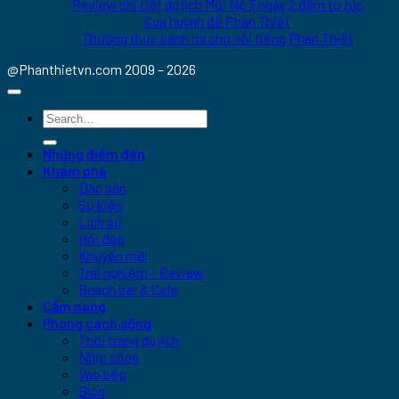
Review chi tiết du lịch Mũi Né 3 ngày 2 đêm tự túc
Cua huỳnh đế Phan Thiết
Thưởng thức bánh mì chờ nổi tiếng Phan Thiết
@Phanthietvn.com 2009 – 2026
Những điểm đến
Khám phá
Đặc sản
Sự kiện
Lịch sử
Hỏi đáp
Khuyến mãi
Trải nghiệm – Review
Beach bar & Cafe
Cẩm nang
Phong cách sống
Thời trang du lịch
Nhịp sống
Vào bếp
Blog