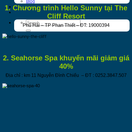
Blog
Du lịch đảo Phú Quý
1. Chương trình Hello Sunny tại The
Khách sạn
Cliff Resort
Phú Hài – TP Phan Thiết – ĐT: 19000394
2. Seahorse Spa khuyến mãi giảm giá
40%
Địa chỉ : km 11 Nguyễn Đình Chiểu – ĐT : 0252.3847.507