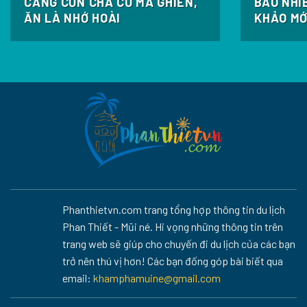
CẢNG CỒN CHÀ CŨ MÀ GHIỀN,
BAO NHI
ĂN LÀ NHỚ HOÀI
KHẢO MỚ
Phanthietvn.com trang tổng hợp thông tin du lịch
Phan Thiết - Mũi né. Hi vọng những thông tin trên
trang web sẽ giúp cho chuyến đi du lịch của các bạn
trở nên thú vị hơn! Các bạn đống góp bài biết qua
email:
khamphamuine@gmail.com