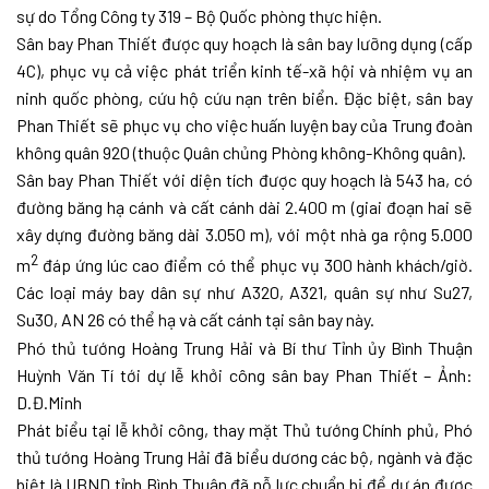
sự do Tổng Công ty 319 – Bộ Quốc phòng thực hiện.
Sân bay Phan Thiết được quy hoạch là sân bay lưỡng dụng (cấp
4C), phục vụ cả việc phát triển kinh tế-xã hội và nhiệm vụ an
ninh quốc phòng, cứu hộ cứu nạn trên biển. Đặc biệt, sân bay
Phan Thiết sẽ phục vụ cho việc huấn luyện bay của Trung đoàn
không quân 920 (thuộc Quân chủng Phòng không-Không quân).
Sân bay Phan Thiết với diện tích được quy hoạch là 543 ha, có
đường băng hạ cánh và cất cánh dài 2.400 m (giai đoạn hai sẽ
xây dựng đường băng dài 3.050 m), với một nhà ga rộng 5.000
2
m
đáp ứng lúc cao điểm có thể phục vụ 300 hành khách/giờ.
Các loại máy bay dân sự như A320, A321, quân sự như Su27,
Su30, AN 26 có thể hạ và cất cánh tại sân bay này.
Phó thủ tướng Hoàng Trung Hải và Bí thư Tỉnh ủy Bình Thuận
Huỳnh Văn Tí tới dự lễ khởi công sân bay Phan Thiết – Ảnh:
D.Đ.Minh
Phát biểu tại lễ khởi công, thay mặt Thủ tướng Chính phủ, Phó
thủ tướng Hoàng Trung Hải đã biểu dương các bộ, ngành và đặc
biệt là UBND tỉnh Bình Thuận đã nỗ lực chuẩn bị để dự án được