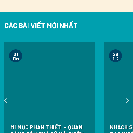
CÁC BÀI VIẾT MỚI NHẤT
01
29
Th4
Th3
MÌ MỰC PHAN THIẾT – QUÁN
KHÁCH S