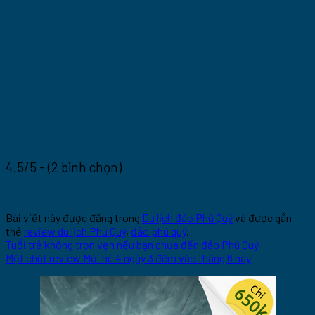
4.5/5 - (2 bình chọn)
Bài viết này được đăng trong
Du lịch đảo Phú Quý
và được gắn
thẻ
review du lịch Phú Quý
,
đảo phú quý
.
Tuổi trẻ không trọn vẹn nếu bạn chưa đến đảo Phú Quý
Một chút review Mũi né 4 ngày 3 đêm vào tháng 6 này