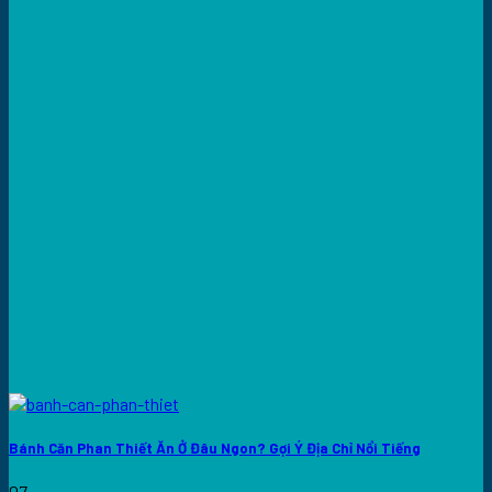
Bánh Căn Phan Thiết Ăn Ở Đâu Ngon? Gợi Ý Địa Chỉ Nổi Tiếng
07