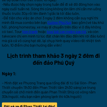
-Nếu được hãy chọn ngày trong tuần để đi sẽ đỡ đông hơn vào
ngày cuối tuần nè. Sóng thì cũng không lớn lắm chỉ cần mn uống
thuốc trước 30p rồi lên đánh 1 giấc là tới đảo luôn.
-Để tiện cho việc ăn chơi 3 ngày 2 đêm không cần suy nghĩ thì
mình đã mua combo bên bạn
Cường Phú Quý
bao gồm (vé tàu khứ
hồi, phòng homestay, xe máy di chuyển trên đảo vì ở đây không
có taxi. Tour
hòn tranh
hoặc
tour bãi cạn ngắm san hô
, và còn
takecare chị em mình từ lúc đặt chân lên đảo đến khi rời đảo luôn)
mà giá cả vô cùng hạt dẻ, lại chụp hình quay video rất nhiệt tình
luôn, 10 điểm cho bạn hướng dẫn viên!
Lịch trình tham khảo 3 ngày 2 đêm đi
đến đảo Phú Quý
Ngày 1:
– Minh đặt xe Phương Trang qua tổng đài đi từ Sài Gòn- Phan
Thiết chuyến 11h30 đến Phan Thiết tầm 2h30 sáng (xe trung
chuyển sẽ chỡ mình đến quán Phan Thiết Ship có võng nằm
30k/người, nếu bạn nằm phòng lạnh thì 40k/người)
Đặt vé xe đi Phan Thiết tại đây!