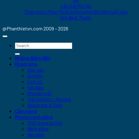
Lẩu thả Mũi Né
Tháp nước Phan Thiết biểu tượng 90 năm tuổi của
tỉnh Bình Thuận
@Phanthietvn.com 2009 – 2026
Những điểm đến
Khám phá
Đặc sản
Sự kiện
Lịch sử
Hỏi đáp
Khuyến mãi
Trải nghiệm – Review
Beach bar & Cafe
Cẩm nang
Phong cách sống
Thời trang du lịch
Nhịp sống
Vào bếp