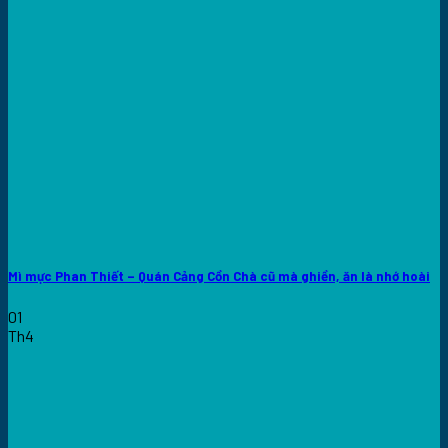
Mì mực Phan Thiết – Quán Cảng Cồn Chà cũ mà ghiền, ăn là nhớ hoài
01
Th4