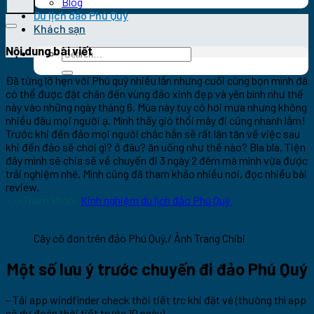
Blog
Du lịch đảo Phú Quý
Khách sạn
Nội dung bài viết
Đã từng lỡ hẹn với Phú quý nhiều lần nhưng cuối cùng bọn mình đã
có thể được đặt chân đến vùng đảo xinh đẹp và yên bình như thế
này vào những ngày tháng 6. Mùa này tuy có hơi mưa nhưng không
nhiều đâu mọi người ạ. Mình thấy gió thổi mây đi cũng nhanh lắm!
Trước khi đến đảo mọi người chắc hẳn sẽ rất lăn tăn về việc sau
khi đến đảo sẽ chơi gì? ở đâu? ăn uống như thế nào? Bla bla. Tiện
đây mình sẽ chia sẽ về chuyến đi 3 ngày 2 đêm mà mình vừa được
trải nghiệm nhé. Mình cũng đã tham khảo nhiều nơi, đọc nhiều bài
review.
>>>Tham khảo:
Kinh nghiệm du lịch đảo Phú Quý
Cây cô đơn trên đảo Phú Quý./ Ảnh Trang Chibi
Một số lưu ý trước chuyến đi đảo Phú Quý
– Tải app windfinder check thời tiết trc khi đặt vé (thường thì app
sẽ dự đoán thời tiết trước 10 ngày)