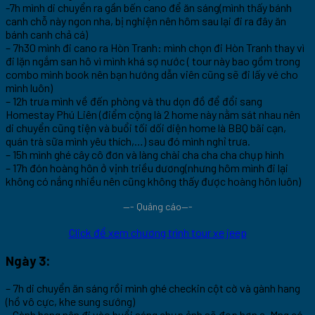
-7h mình di chuyển ra gần bến cano để ăn sáng(mình thấy bánh
canh chỗ này ngon nha, bị nghiện nên hôm sau lại đi ra đây ăn
bánh canh chả cá)
– 7h30 mình đi cano ra Hòn Tranh: mình chọn đi Hòn Tranh thay vì
đi lặn ngắm san hô vì mình khá sợ nước ( tour này bao gồm trong
combo mình book nên bạn hướng dẫn viên cũng sẽ đi lấy vé cho
mình luôn)
– 12h trưa mình về đến phòng và thu dọn đồ để đổi sang
Homestay Phú Liên (điểm cộng là 2 home này nằm sát nhau nên
di chuyển cũng tiện và buổi tối dối diện home là BBQ bãi cạn,
quán trà sữa mình yêu thích,…) sau đó mình nghỉ trưa.
– 15h mình ghé cây cô đơn và làng chài cha cha cha chụp hình
– 17h đón hoàng hôn ở vịnh triều dương(nhưng hôm mình đi lại
không có nắng nhiều nên cũng không thấy được hoàng hôn luôn)
—- Quảng cáo—-
Click để xem chương trình tour xe jeep
Ngày 3:
– 7h di chuyển ăn sáng rồi mình ghé checkin cột cờ và gành hang
(hồ vô cực, khe sung sướng)
– Gành hang nên đi vào buổi sáng chụp ảnh sẽ đẹp hơn ạ. Mng có