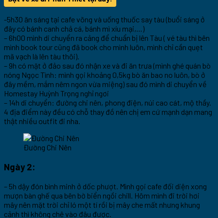
-5h30 ăn sáng tại cafe võng và uống thuốc say tàu (buổi sáng ở
đây có bánh canh chả cá, bánh mì xíu mại,…)
– 6h00 mình di chuyển ra cảng để chuẩn bị lên Tàu ( vé tàu thì bên
mình book tour cũng đã book cho mình luôn, mình chỉ cần quẹt
mã vạch là lên tàu thôi).
– 9h có mặt ở đảo sau đó nhận xe và đi ăn trưa (mình ghé quán bò
nóng Ngọc Tình: mình gọi khoảng 0,5kg bò ăn bao no luôn, bò ở
đây mềm, mắm nêm ngon vừa miệng) sau đó mình di chuyển về
Homestay Huỳnh Trọng nghỉ ngơi
– 14h di chuyển: đường chi nên, phong điện, núi cao cát, mộ thầy.
4 địa điểm này đều có chỗ thay đồ nên chị em cứ mạnh dạn mang
thật nhiều outfit đi nha.
Đường Chi Nên
Ngày 2:
– 5h dậy đón bình minh ở dốc phượt. Mình gọi cafe đối diện xong
mượn bàn ghế qua bên bờ biển ngồi chill. Hôm mình đi trời hơi
mây nên mặt trời chỉ ló một tí rồi bị mây che mất nhưng khung
cảnh thì không chê vào đâu được.