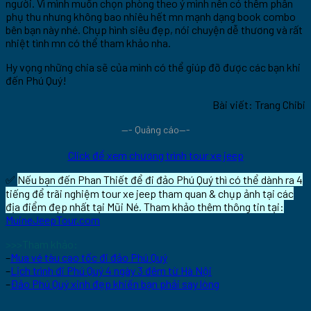
người. Vì mình muốn chọn phòng theo ý mình nên có thêm phần
phụ thu nhưng không bao nhiêu hết mn mạnh dạng book combo
bên bạn này nhé. Chụp hình siêu đẹp, nói chuyện dễ thương và rất
nhiệt tình mn có thể tham khảo nha.
Hy vọng những chia sẽ của mình có thể giúp đỡ được các bạn khi
đến Phú Quý!
Bài viết: Trang Chibi
—- Quảng cáo—-
Click để xem chương trình tour xe jeep
✅
Nếu bạn đến Phan Thiết để đi đảo Phú Quý thì có thể dành ra 4
tiếng để trãi nghiệm tour xe jeep tham quan & chụp ảnh tại các
địa điểm đẹp nhất tại Mũi Né. Tham khảo thêm thông tin tại:
MuineJeepTour.com
>>>Tham khảo:
–
Mua vé tàu cao tốc đi đảo Phú Quý
–
Lịch trình đi Phú Quý 4 ngày 3 đêm từ Hà Nội
–
Đảo Phú Quý xinh đẹp khiến bạn phải say lòng