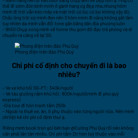
thể đi sớm đón bình minh ở gành hang cg đẹp nha.nhưng hôm
mình đi trời vẫn kéo mây và mặt trời có lúc có lúc không vậy đó.
Chắc ông trời sợ mình đen nên 3 hôm mình đi nắng không gắt lắm
tuy nhiên da mình vẫn đổi tone gần bằng dân địa phương luôn
– 9h50 Chụp xong mình về home thu gom đồ đạc trả phòng và di
chuyển ra cảng về lại SG.
Phong điện trên đảo Phú Quý
Chi phí cố định cho chuyến đi là bao
nhiêu?
– Ve xe khứ hồi SG-PT: 340k/người
– Vé tàu giường nằm khứ hồi: 800k/người(mình đi phú quý
express)
-Giá tour đi hòn tranh tầm 250k
– Ngoài ra thuê xe, ăn, ở phụ thuộc vào từng người nữa. Nên mình
chỉ liệt kê chi phí cố định thui ạ.
Riêng mình book trọn gói bên bạn @Cường Phú Quý rồi nên không
cần phải lăn tăn nhiều. Chi phí tầm 2tr hơn tuỳ thuộc vào mỗi