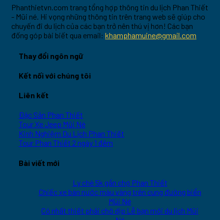
Phanthietvn.com trang tổng hợp thông tin du lịch Phan Thiết
- Mũi né. Hi vọng những thông tin trên trang web sẽ giúp cho
chuyến đi du lịch của các bạn trở nên thú vị hơn! Các bạn
đống góp bài biết qua email:
khamphamuine@gmail.com
Thay đổi ngôn ngữ
Kết nối với chúng tôi
Liên kết
Đặc Sản Phan Thiết
Tour Xe Jeep Mũi Né
Kinh Nghiệm Du Lịch Phan Thiết
Tour Phan Thiết 2 ngày 1 đêm
Bài viết mới
Ly chè 5k gần chợ Phan Thiết
Chiếc xe bán nước màu vàng trên cung đường biển
Mũi Né
Có nhất thiết phải chờ dịp Lễ bạn mới du lịch Mũi
Né