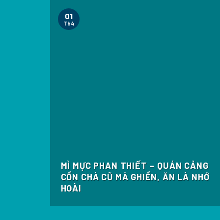
01
Th4
MÌ MỰC PHAN THIẾT – QUÁN CẢNG
N ĐẸP
CỒN CHÀ CŨ MÀ GHIỀN, ĂN LÀ NHỚ
T
HOÀI