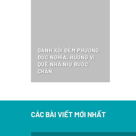
GÁNH XÔI ĐÊM PHƯỜNG
ĐỨC NGHĨA, HƯƠNG VỊ
QUÊ NHÀ NÍU BƯỚC
CHÂN
CÁC BÀI VIẾT MỚI NHẤT