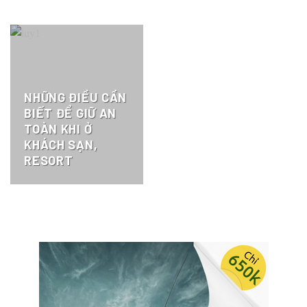
NHỮNG ĐIỀU CẦN
BIẾT ĐỂ GIỮ AN
TOÀN KHI Ở
KHÁCH SẠN,
RESORT