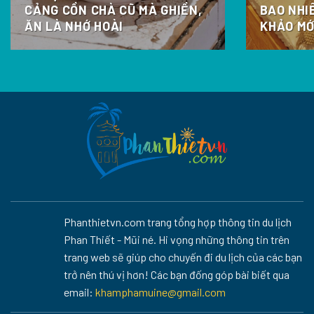
CẢNG CỒN CHÀ CŨ MÀ GHIỀN,
BAO NHI
ĂN LÀ NHỚ HOÀI
KHẢO MỚ
Phanthietvn.com trang tổng hợp thông tin du lịch
Phan Thiết - Mũi né. Hi vọng những thông tin trên
trang web sẽ giúp cho chuyến đi du lịch của các bạn
trở nên thú vị hơn! Các bạn đống góp bài biết qua
email:
khamphamuine@gmail.com