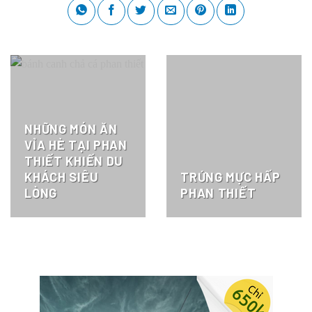
NHỮNG MÓN ĂN
VỈA HÈ TẠI PHAN
THIẾT KHIẾN DU
KHÁCH SIÊU
TRỨNG MỰC HẤP
LÒNG
PHAN THIẾT