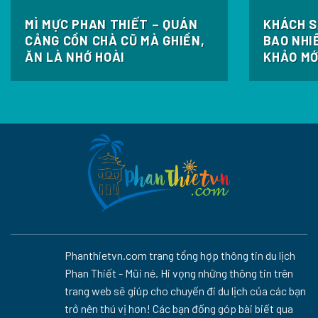
MÌ MỰC PHAN THIẾT – QUÁN
KHÁCH S
CẢNG CỒN CHÀ CŨ MÀ GHIỀN,
BAO NHI
ĂN LÀ NHỚ HOÀI
KHẢO MỚ
Phanthietvn.com trang tổng hợp thông tin du lịch
Phan Thiết - Mũi né. Hi vọng những thông tin trên
trang web sẽ giúp cho chuyến đi du lịch của các bạn
trở nên thú vị hơn! Các bạn đống góp bài biết qua