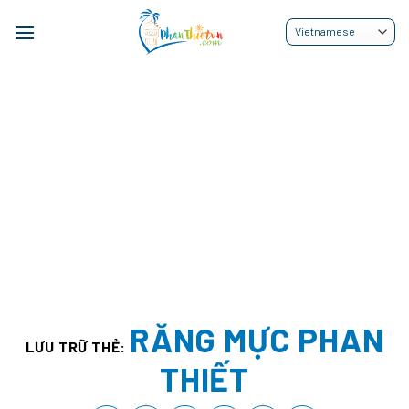
Bỏ
qua
nội
dung
RĂNG MỰC PHAN
LƯU TRỮ THẺ:
THIẾT