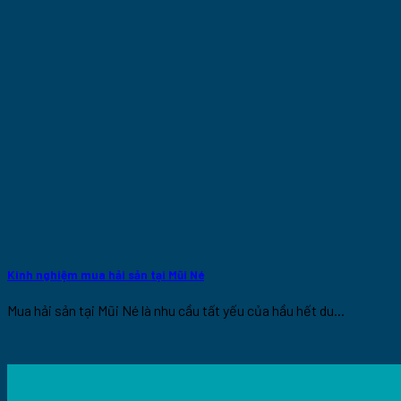
Kinh nghiệm mua hải sản tại Mũi Né
Mua hải sản tại Mũi Né là nhu cầu tất yếu của hầu hết du...