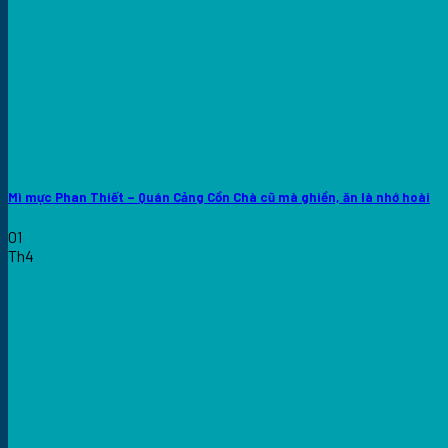
Mì mực Phan Thiết – Quán Cảng Cồn Chà cũ mà ghiền, ăn là nhớ hoài
01
Th4