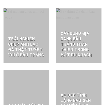
XÂY DỰNG ĐỊA
TRẢI NGHIỆM
DANH BÀU
CHỤP ẢNH LẠC
TRẮNG THÂN
ĐÀ THẬT TUYỆT
THIỆN TRONG
VỜI Ở BÀU TRẮNG
MẮT DU KHÁCH
VẺ ĐẸP TĨNH
LẶNG BÀU SEN