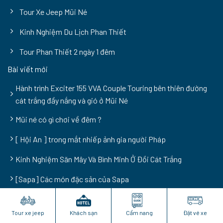
Tour Xe Jeep Mũi Né
Kinh Nghiệm Du Lịch Phan Thiết
Tour Phan Thiết 2 ngày 1 đêm
Bài viết mới
Hành trình Exciter 155 VVA Couple Touring bên thiên đường
cát trắng đầy nắng và gió ở Mũi Né
Mũi né có gì chơi về đêm ?
[ Hội An ] trong mắt nhiếp ảnh gia người Pháp
Kinh Nghiệm Săn Mây Và Bình Minh Ở Đồi Cát Trắng
[Sapa] Các món đặc sản của Sapa
@Phanthietvn.com 2009 – 2026
Tour xe jeep
Khách sạn
Cẩm nang
Đặt vé xe