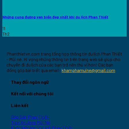
Những cung đường ven biển đẹp nhất khi du lịch Phan Thiết
11
Th2
Phanthietvn.com trang tổng hợp thông tin du lịch Phan Thiết
- Mũi né. Hi vọng những thông tin trên trang web sẽ giúp cho
chuyến đi du lịch của các bạn trở nên thú vị hơn! Các bạn
đống góp bài biết qua email:
khamphamuine@gmail.com
Thay đổi ngôn ngữ
Kết nối với chúng tôi
Liên kết
Đặc Sản Phan Thiết
Tour Xe Jeep Mũi Né
Kinh Nghiệm Du Lịch Phan Thiết