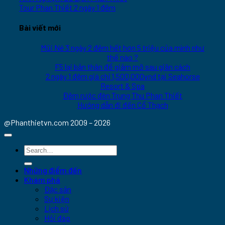
Tour Phan Thiết 2 ngày 1 đêm
Bài viết mới
Mũi Né 3 ngày 2 đêm hết hơn 5 triệu của mình như
thế nào ?
F5 lại bản thân để giảm mỡ sau giãn cách
2 ngày 1 đêm giá chỉ 1,500,000vnd tại Seahorse
Resort & Spa
Đêm rước đèn Trung Thu Phan Thiết
Hướng dẫn đi đến Cổ Thạch
@Phanthietvn.com 2009 – 2026
Những điểm đến
Khám phá
Đặc sản
Sự kiện
Lịch sử
Hỏi đáp