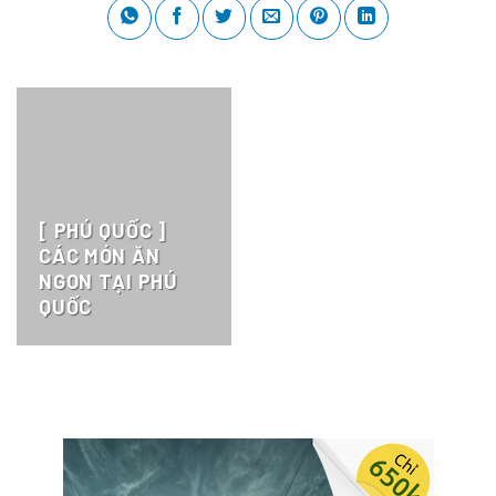
[ PHÚ QUỐC ]
CÁC MÓN ĂN
NGON TẠI PHÚ
QUỐC