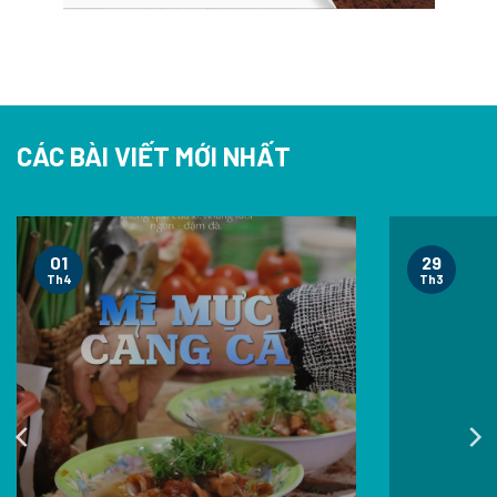
CÁC BÀI VIẾT MỚI NHẤT
01
29
Th4
Th3