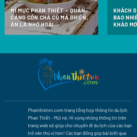
MÌ MỰC PHAN THIẾT – QUÁN
KHÁCH S
CẢNG CỒN CHÀ CŨ MÀ GHIỀN,
BAO NHI
ĂN LÀ NHỚ HOÀI
KHẢO MỚ
Phanthietvn.com trang tổng hợp thông tin du lịch
Phan Thiết - Mũi né. Hi vọng những thông tin trên
trang web sẽ giúp cho chuyến đi du lịch của các bạn
trở nên thú vị hơn! Các bạn đống góp bài biết qua