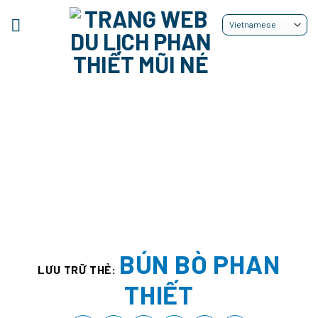
Bỏ
qua
nội
dung
BÚN BÒ PHAN
LƯU TRỮ THẺ:
THIẾT