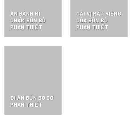
ĂN BÁNH MÌ
CÁI VỊ RẤT RIÊNG
CHẤM BÚN BÒ
CỦA BÚN BÒ
PHAN THIẾT
PHAN THIẾT
ĐI ĂN BÚN BÒ DƠ
PHAN THIẾT