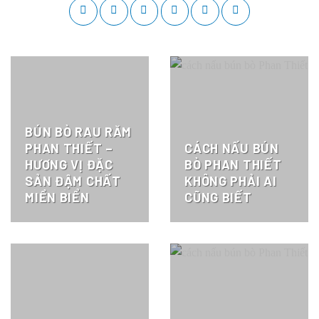
BÚN BÒ RAU RĂM
PHAN THIẾT –
CÁCH NẤU BÚN
HƯƠNG VỊ ĐẶC
BÒ PHAN THIẾT
SẢN ĐẬM CHẤT
KHÔNG PHẢI AI
MIỀN BIỂN
CŨNG BIẾT