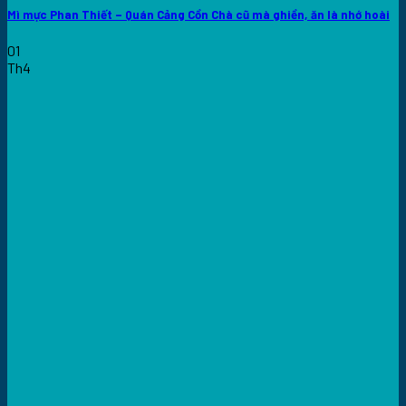
Mì mực Phan Thiết – Quán Cảng Cồn Chà cũ mà ghiền, ăn là nhớ hoài
01
Th4