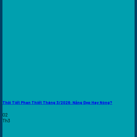
Thời Tiết Phan Thiết Tháng 3/2026: Nắng Đẹp Hay Nóng?
02
Th3