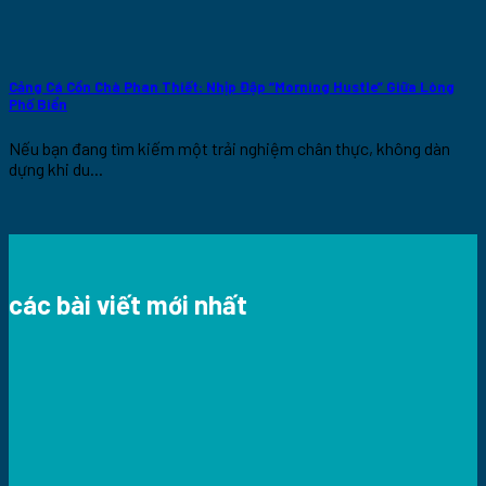
Cảng Cá Cồn Chà Phan Thiết: Nhịp Đập “Morning Hustle” Giữa Lòng
Phố Biển
Nếu bạn đang tìm kiếm một trải nghiệm chân thực, không dàn
dựng khi du...
các bài viết mới nhất