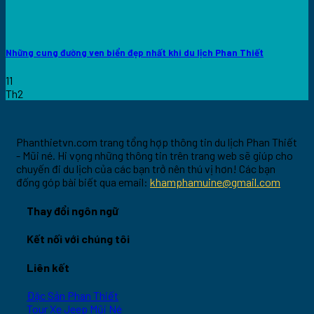
Những cung đường ven biển đẹp nhất khi du lịch Phan Thiết
11
Th2
Phanthietvn.com trang tổng hợp thông tin du lịch Phan Thiết
- Mũi né. Hi vọng những thông tin trên trang web sẽ giúp cho
chuyến đi du lịch của các bạn trở nên thú vị hơn! Các bạn
đống góp bài biết qua email:
khamphamuine@gmail.com
Thay đổi ngôn ngữ
Kết nối với chúng tôi
Liên kết
Đặc Sản Phan Thiết
Tour Xe Jeep Mũi Né