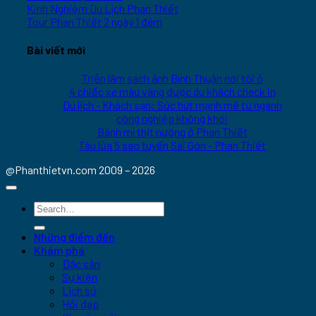
Kinh Nghiệm Du Lịch Phan Thiết
Tour Phan Thiết 2 ngày 1 đêm
Bài viết mới
Triễn lãm sách ảnh Bình Thuận nơi tôi ở
4 chiếc xe màu vàng được du khách check in
Du lịch - Khách sạn: Sức hút mạnh mẽ từ ngành
công nghiệp không khói
Bánh mì thịt nướng ở Phan Thiết
Tàu lửa 5 sao tuyến Sài Gòn - Phan Thiết
@Phanthietvn.com 2009 – 2026
Những điểm đến
Khám phá
Đặc sản
Sự kiện
Lịch sử
Hỏi đáp