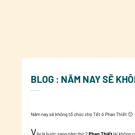
BLOG : NĂM NAY SẼ KHÔ
Năm nay sẽ không tổ chức chợ Tết ở Phan Thiết 🙁
V
ậy là bước sang năm thứ 2
Phan Thiết
lại không c