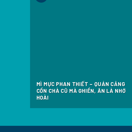
MÌ MỰC PHAN THIẾT – QUÁN CẢNG
N ĐẸP
CỒN CHÀ CŨ MÀ GHIỀN, ĂN LÀ NHỚ
T
HOÀI