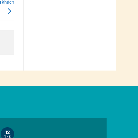
u khách
12
Th3