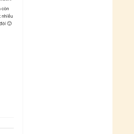
n còn
t nhiều
đời 🙂