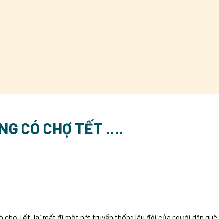
NG CÓ CHỢ TẾT ….
ó chợ Tết, lại mất đi một nét truyền thống lâu đời của người dân quê