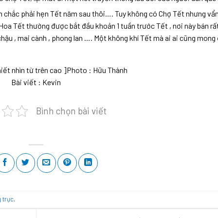
nên chắc phải hẹn Tết năm sau thôi…. Tuy không có Chợ Tết nhưng vẩ
Hoa Tết thường được bắt đầu khoản 1 tuần trước Tết , nơi này bán rấ
 chậu , mai cành , phong lan …. Một không khí Tết mà ai ai cũng mong 
iết nhìn từ trên cao
]
Photo : Hữu Thành
Bài viết : Kevin
Bình chọn bài viết
g trực
.