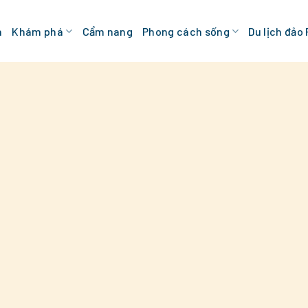
n
Khám phá
Cẩm nang
Phong cách sống
Du lịch đảo