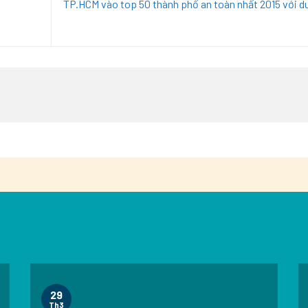
TP.HCM vào top 50 thành phố an toàn nhất 2015 với d
29
Th3