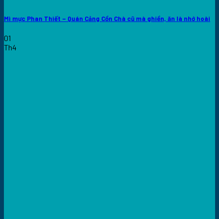
Mì mực Phan Thiết – Quán Cảng Cồn Chà cũ mà ghiền, ăn là nhớ hoài
01
Th4