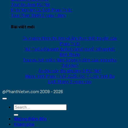
Tour Xe Jeep Mũi Né
Kinh Nghiệm Du Lịch Phan Thiết
Tour Phan Thiết 2 ngày 1 đêm
Bài viết mới
Du khách thích thú tìm về ẩm thực thất truyền của
Phan Thiết
Núi Tà Cú địa danh du lịch tâm linh nổi tiếng nhất
Bình Thuận
Tour du lịch miền Nam 5 ngày 4 đêm của mình như
thế nào?
Ăn đặc sản địa phương ở Mũi Né?
Hành Trình Phan Thiết 2025: Gợi Ý Lịch Trình Du
Lịch Tháng 3 Hoàn Hảo
@Phanthietvn.com 2009 – 2026
Những điểm đến
Khám phá