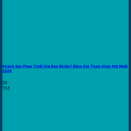
Khách Sạn Phan Thiết Giá Bao Nhiêu? Bảng Giá Tham Khảo Mới Nhất
2026
29
Th3