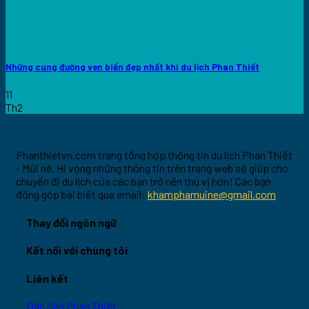
Những cung đường ven biển đẹp nhất khi du lịch Phan Thiết
11
Th2
Phanthietvn.com trang tổng hợp thông tin du lịch Phan Thiết
- Mũi né. Hi vọng những thông tin trên trang web sẽ giúp cho
chuyến đi du lịch của các bạn trở nên thú vị hơn! Các bạn
đống góp bài biết qua email:
khamphamuine@gmail.com
Thay đổi ngôn ngữ
Kết nối với chúng tôi
Liên kết
Đặc Sản Phan Thiết