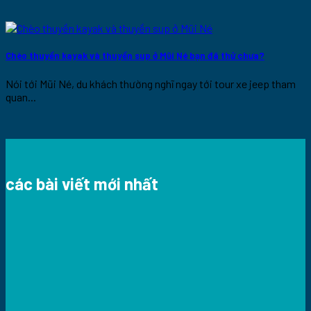
Chèo thuyền kayak và thuyền sup ở Mũi Né bạn đã thử chưa?
Nói tới Mũi Né, du khách thường nghĩ ngay tới tour xe jeep tham
quan...
các bài viết mới nhất