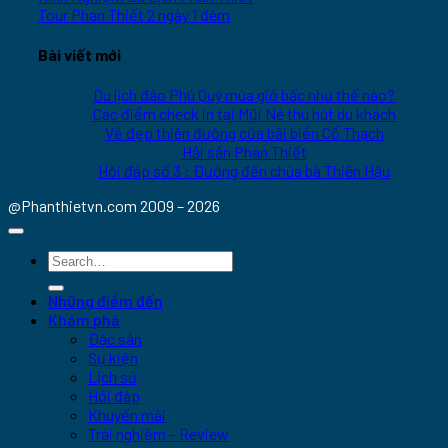
Tour Phan Thiết 2 ngày 1 đêm
Bài viết mới
Du lịch đảo Phú Quý mùa gió bấc như thế nào?
Các điểm check in tại Mũi Né thu hút du khách
Vẻ đẹp thiên đường của bãi biển Cổ Thạch
Hải sản Phan Thiết
Hỏi đáp số 3 : Đường đến chùa bà Thiên Hậu
@Phanthietvn.com 2009 – 2026
Những điểm đến
Khám phá
Đặc sản
Sự kiện
Lịch sử
Hỏi đáp
Khuyến mãi
Trải nghiệm – Review