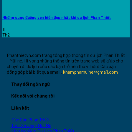
Những cung đường ven biển đẹp nhất khi du lịch Phan Thiết
11
Th2
Phanthietvn.com trang tổng hợp thông tin du lịch Phan Thiết
- Mũi né. Hi vọng những thông tin trên trang web sẽ giúp cho
chuyến đi du lịch của các bạn trở nên thú vị hơn! Các bạn
đống góp bài biết qua email:
khamphamuine@gmail.com
Thay đổi ngôn ngữ
Kết nối với chúng tôi
Liên kết
Đặc Sản Phan Thiết
Tour Xe Jeep Mũi Né
Kinh Nghiệm Du Lịch Phan Thiết