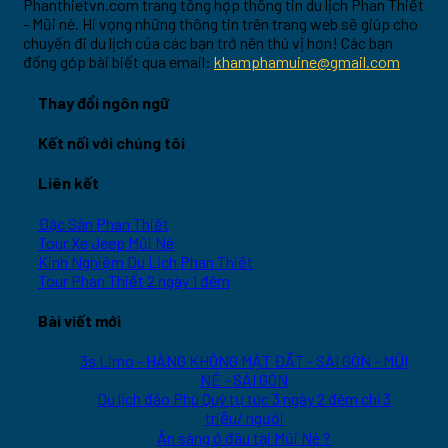
Phanthietvn.com trang tổng hợp thông tin du lịch Phan Thiết
- Mũi né. Hi vọng những thông tin trên trang web sẽ giúp cho
chuyến đi du lịch của các bạn trở nên thú vị hơn! Các bạn
đống góp bài biết qua email:
khamphamuine@gmail.com
Thay đổi ngôn ngữ
Kết nối với chúng tôi
Liên kết
Đặc Sản Phan Thiết
Tour Xe Jeep Mũi Né
Kinh Nghiệm Du Lịch Phan Thiết
Tour Phan Thiết 2 ngày 1 đêm
Bài viết mới
3s Limo - HÀNG KHÔNG MẶT ĐẤT - SÀI GÒN - MŨI
NÉ - SÀI GÒN
Du lịch đảo Phú Quý tự túc 3 ngày 2 đêm chỉ 3
triệu/ người
Ăn sáng ở đâu tại Mũi Né ?