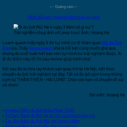
—- Quảng cáo—-
Click để xem chương trình tour xe jeep
Trải nghiệm chụp ảnh với jeep tour/ Ảnh: Hoàng Hà
Loanh quanh mấy ngày ở đó tụi mình có đi thăm quan
Bãi đá Ông
Địa
nữa. Thấy
Hanna beach
khá là nổi bật cũng muốn ghé qua,
nhưng do cuối tuần hết bàn nên tụi minh ko trải nghiệm được. Ai
đi đc điểm này rồi thì sau review giúp mình nha!
Rồi sau đó là chia tay khách sạn quay trở lại Hà Nội, kết thúc
chuyến du lịch trải nghiệm tại đây. Tất cả đc gói gọn trong những
cụm từ “THÂN THIỆN – HÀI LÒNG”. Chúc các bạn có chuyến đi vui
vẻ nhen!
Bài viết: Hoàng Hà
>>>Đọc thêm:
–
4 ngày 3 đêm du lịch khắp Phan Thiết
–
Từ Cam Ranh đi Mũi Né du lịch của nhóm bạn trẻ
–
Các địa điểm du lịch Mũi Né 1 ngày 1 đêm
–
Kinh nghiệm du lịch đảo Phú Quý tự túc