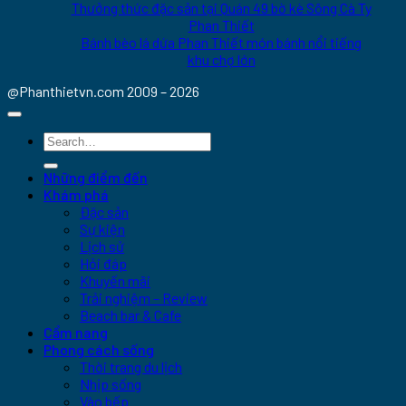
Thưởng thức đặc sản tại Quán 49 bờ kè Sông Cà Ty
Phan Thiết
Bánh bèo lá dứa Phan Thiết món bánh nổi tiếng
khu chợ lớn
@Phanthietvn.com 2009 – 2026
Những điểm đến
Khám phá
Đặc sản
Sự kiện
Lịch sử
Hỏi đáp
Khuyến mãi
Trải nghiệm – Review
Beach bar & Cafe
Cẩm nang
Phong cách sống
Thời trang du lịch
Nhịp sống
Vào bếp