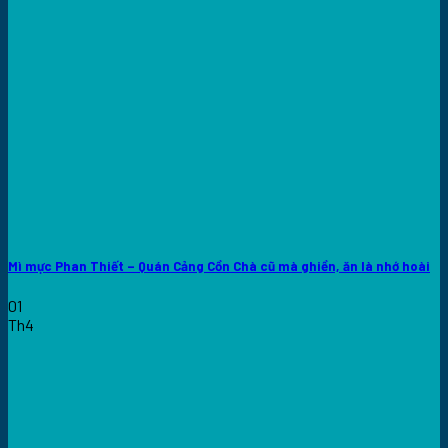
Mì mực Phan Thiết – Quán Cảng Cồn Chà cũ mà ghiền, ăn là nhớ hoài
01
Th4