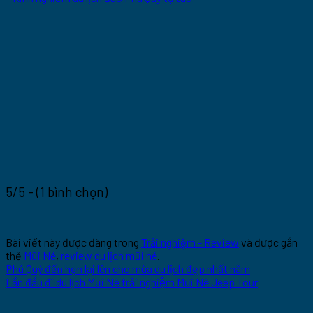
5/5 - (1 bình chọn)
Bài viết này được đăng trong
Trải nghiệm - Review
và được gắn
thẻ
Mũi Né
,
review du lịch mũi né
.
Phú Quý đến hẹn lại lên cho mùa du lịch đẹp nhất năm
Lần đầu đi du lịch Mũi Né trải nghiệm Mũi Né Jeep Tour