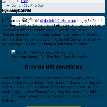
Blog
Du lịch đảo Phú Quý
Khách sạn
Nội dung bài viết
Nếu bạn có thời gian để
đi du lịch Mũi Né tự túc
4 ngày 3 đêm thì
có gì hấp dẫn? Hãy đọc bài trải nghiệm của bạn Hoàng Hà để du
khách có thêm kinh nghiệm cho chuyến đi của bạn nhé:
Thật sự rất muốn lan toả cung đường này tới cho giới trẻ chúng
mình nà. Bạn nào đang có dự định đi du lịch “trải nghiệm” thì hãy
ghé qua đây đi. Sẽ ko làm chúng ta thất vọng đâu nhen!
Bên cung đường biển Hòm Rơm/ Ảnh: Hoàng Hà
Đi từ Hà Nội đến Mũi Né
Chúng mình lựa thời gian cho chuyến đi này là 4 ngày 3 đêm. Vì
chưa có chuyến bay thẳng, nên tụi mình đã chọn chuyến bay sớm
nhất từ Hà Nội vào Tân Sơn Nhất cho hợp lý thời gian. Sau đó
book xe giường nằm Phương Trang chạy liền mạch đến Mũi Né
luôn. Thời gian di chuyển từ Sân bay Tân Sơn Nhất vào mất chừng
5-6h đó.