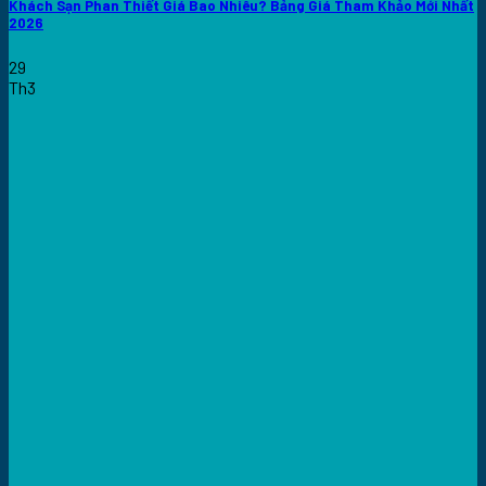
Khách Sạn Phan Thiết Giá Bao Nhiêu? Bảng Giá Tham Khảo Mới Nhất
2026
29
Th3