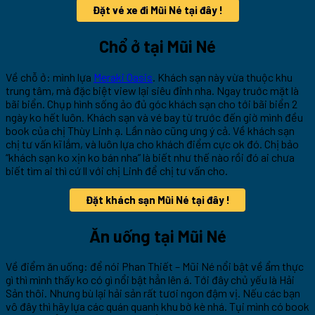
Đặt vé xe đi Mũi Né tại đây !
Chổ ở tại Mũi Né
Về chỗ ở: mình lựa
Meraki Oasis
. Khách sạn này vừa thuộc khu
trung tâm, mà đặc biệt view lại siêu đỉnh nha. Ngay truớc mặt là
bãi biển. Chụp hình sống ảo đủ góc khách sạn cho tới bãi biển 2
ngày ko hết luôn. Khách sạn và vé bay từ trước đến giờ mình đều
book của chị Thùy Linh ạ. Lần nào cũng ưng ý cả. Về khách sạn
chị tư vấn kĩ lắm, và luôn lựa cho khách điểm cực ok đó. Chị bảo
“khách sạn ko xịn ko bán nha” là biết như thế nào rồi đó ai chưa
biết tìm ai thì cứ ll với chị Linh để chị tư vấn cho.
Đặt khách sạn Mũi Né tại đây !
Ăn uống tại Mũi Né
Về điểm ăn uống: để nói Phan Thiết – Mũi Né nổi bật về ẩm thực
gì thì mình thấy ko có gì nổi bật hẳn lên á. Tới đây chủ yếu là Hải
Sản thôi. Nhưng bù lại hải sản rất tươi ngon đậm vị. Nếu các bạn
vô đây thì hãy lựa các quán quanh khu bờ kè nhá. Tụi mình có book