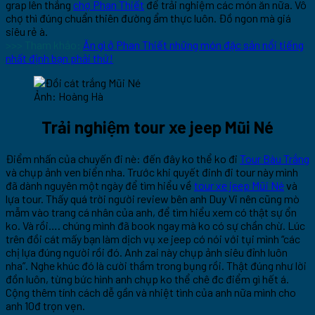
grap lên thẳng
chợ Phan Thiết
để trải nghiệm các món ăn nữa. Vô
chợ thì đúng chuẩn thiên đường ẩm thực luôn. Đồ ngon mà giá
siêu rẻ à.
>>> Tham khảo:
Ăn gì ở Phan Thiết những món đặc sản nổi tiếng
nhất định bạn phải thử!
Ảnh: Hoàng Hà
Trải nghiệm tour xe jeep Mũi Né
Điểm nhấn của chuyến đi nè: đến đây ko thể ko đi
Tour Bàu Trắng
và chụp ảnh ven biển nha. Trước khi quyết đinh đi tour này mình
đã dành nguyên một ngày để tìm hiểu về
tour xe jeep Mũi Né
và
lựa tour. Thấy quá trời người review bên anh Duy Vi nên cũng mò
mẫm vào trang cá nhân của anh, để tìm hiểu xem có thật sự ổn
ko. Và rồi…. chúng mình đã book ngay mà ko có sự chần chừ. Lúc
trên đồi cát mấy bạn làm dịch vụ xe jeep có nói với tụi mình “các
chị lựa đúng người rồi đó. Anh zai này chụp ảnh siêu đỉnh luôn
nha”. Nghe khúc đó là cười thầm trong bụng rồi. Thật đúng như lời
đồn luôn, từng bức hình anh chụp ko thể chê đc điểm gì hết á.
Cộng thêm tính cách dễ gần và nhiệt tình của anh nữa mình cho
anh 10đ trọn vẹn.