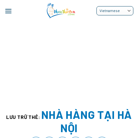
Bỏ
qua
nội
dung
NHÀ HÀNG TẠI HÀ
LƯU TRỮ THẺ:
NỘI