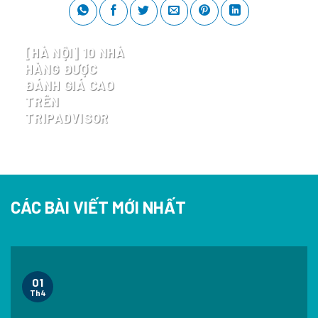
[HÀ NỘI] 10 NHÀ
HÀNG ĐƯỢC
ĐÁNH GIÁ CAO
TRÊN
TRIPADVISOR
CÁC BÀI VIẾT MỚI NHẤT
01
Th4