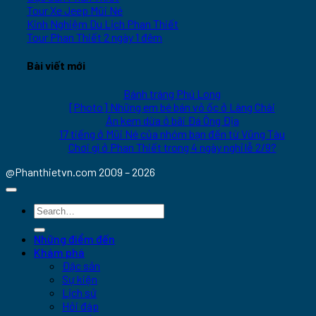
Tour Xe Jeep Mũi Né
Kinh Nghiệm Du Lịch Phan Thiết
Tour Phan Thiết 2 ngày 1 đêm
Bài viết mới
Bánh tráng Phú Long
[Photo] Những em bé bán vỏ ốc ở Làng Chài
Ăn kem dừa ở bãi Đá Ông Địa
17 tiếng ở Mũi Né của nhóm bạn đến từ Vũng Tàu
Chơi gì ở Phan Thiết trong 4 ngày nghỉ lễ 2/9?
@Phanthietvn.com 2009 – 2026
Những điểm đến
Khám phá
Đặc sản
Sự kiện
Lịch sử
Hỏi đáp