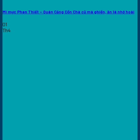
Mì mực Phan Thiết – Quán Cảng Cồn Chà cũ mà ghiền, ăn là nhớ hoài
01
Th4