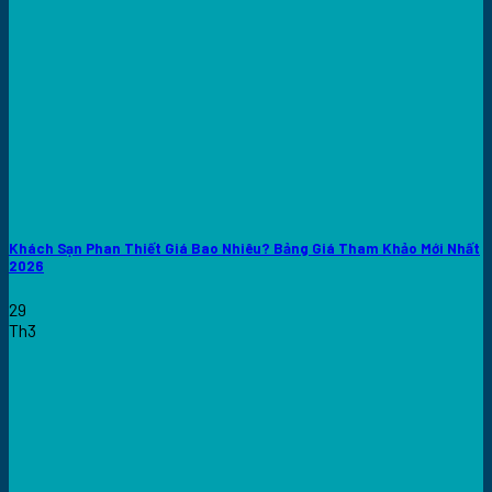
Khách Sạn Phan Thiết Giá Bao Nhiêu? Bảng Giá Tham Khảo Mới Nhất
2026
29
Th3