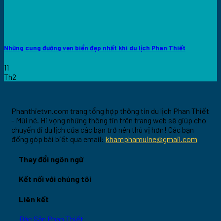
Những cung đường ven biển đẹp nhất khi du lịch Phan Thiết
11
Th2
Phanthietvn.com trang tổng hợp thông tin du lịch Phan Thiết
- Mũi né. Hi vọng những thông tin trên trang web sẽ giúp cho
chuyến đi du lịch của các bạn trở nên thú vị hơn! Các bạn
đống góp bài biết qua email:
khamphamuine@gmail.com
Thay đổi ngôn ngữ
Kết nối với chúng tôi
Liên kết
Đặc Sản Phan Thiết