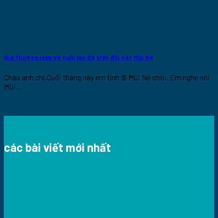
Giá thuê xe jeep và cưỡi lạc đà trên đồi cát Mũi Né
Chào anh chị,Cuối tháng này em tính đi Mũi Né chơi. Em nghe nói
Mũi...
các bài viết mới nhất