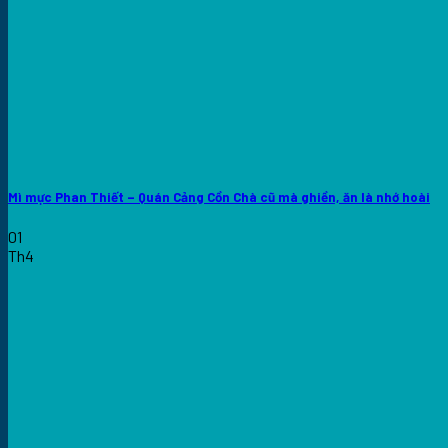
Mì mực Phan Thiết – Quán Cảng Cồn Chà cũ mà ghiền, ăn là nhớ hoài
01
Th4