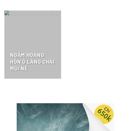
NGẮM HOÀNG
HÔN Ở LÀNG CHÀI
MŨI NÉ