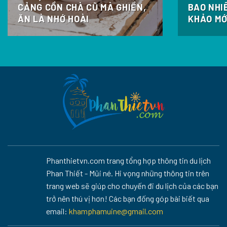
CẢNG CỒN CHÀ CŨ MÀ GHIỀN,
BAO NHI
ĂN LÀ NHỚ HOÀI
KHẢO MỚ
Phanthietvn.com trang tổng hợp thông tin du lịch
Phan Thiết - Mũi né. Hi vọng những thông tin trên
trang web sẽ giúp cho chuyến đi du lịch của các bạn
trở nên thú vị hơn! Các bạn đống góp bài biết qua
email:
khamphamuine@gmail.com