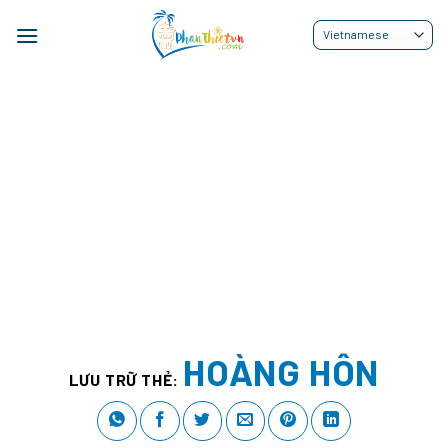
Bỏ
qua
nội
dung
HOÀNG HÔN
LƯU TRỮ THẺ: