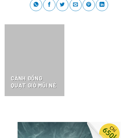
CÁNH ĐỒNG
QUẠT GIÓ MŨI NÉ