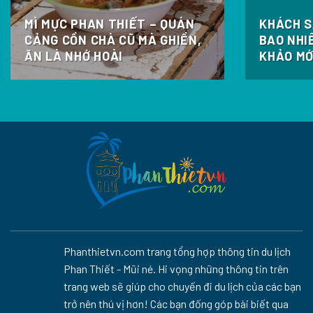
MÌ MỰC PHAN THIẾT – QUÁN
KHÁCH S
CẢNG CỒN CHÀ CŨ MÀ GHIỀN,
BAO NHI
ĂN LÀ NHỚ HOÀI
KHẢO MỚ
Phanthietvn.com trang tổng hợp thông tin du lịch
Phan Thiết - Mũi né. Hi vọng những thông tin trên
trang web sẽ giúp cho chuyến đi du lịch của các bạn
trở nên thú vị hơn! Các bạn đống góp bài biết qua