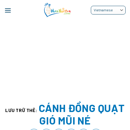
Bỏ
qua
nội
dung
CÁNH ĐỒNG QUẠT
LƯU TRỮ THẺ:
GIÓ MŨI NÉ