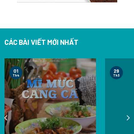
CÁC BÀI VIẾT MỚI NHẤT
01
29
Th4
Th3