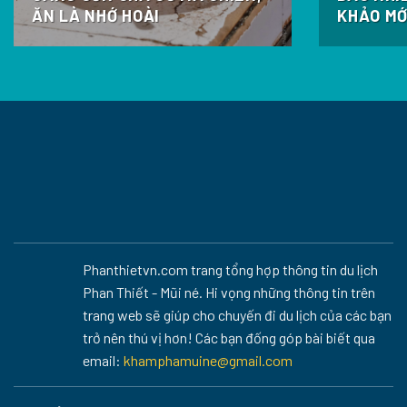
ĂN LÀ NHỚ HOÀI
KHẢO MỚ
Phanthietvn.com trang tổng hợp thông tin du lịch
Phan Thiết - Mũi né. Hi vọng những thông tin trên
trang web sẽ giúp cho chuyến đi du lịch của các bạn
trở nên thú vị hơn! Các bạn đống góp bài biết qua
email:
khamphamuine@gmail.com