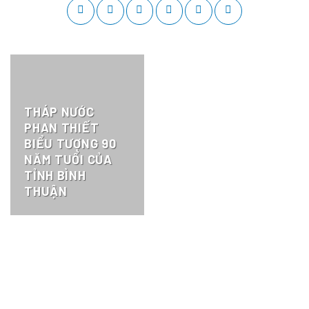
THÁP NƯỚC
PHAN THIẾT
BIỂU TƯỢNG 90
NĂM TUỔI CỦA
TỈNH BÌNH
THUẬN