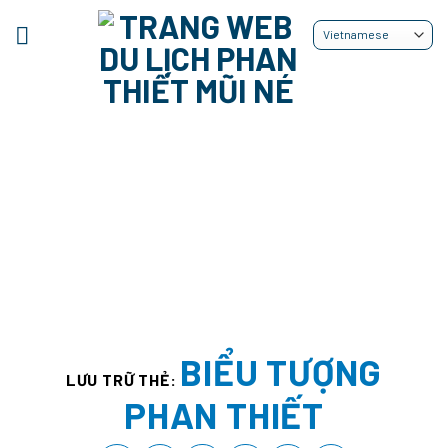
Bỏ
qua
nội
dung
BIỂU TƯỢNG
LƯU TRỮ THẺ:
PHAN THIẾT